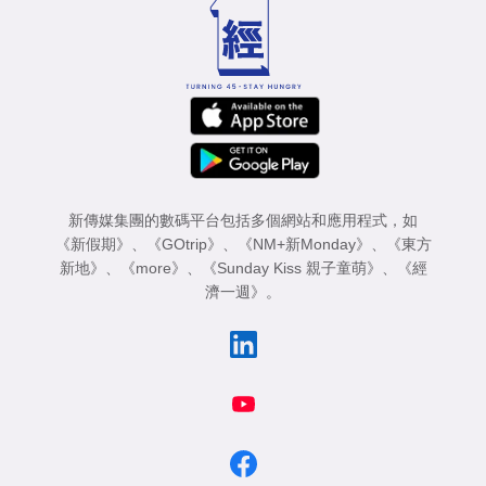
專
區
新傳媒集團的數碼平台包括多個網站和應用程式，如
《新假期》
、
《GOtrip》
、
《NM+新Monday》
、
《東方
新地》
、
《more》
、
《Sunday Kiss 親子童萌》
、
《經
濟一週》
。