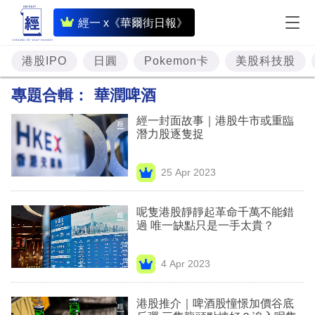
即
經一 x《華爾街日報》
時
財
港股IPO
日圓
Pokemon卡
美股科技股
經
專題合輯：
華潤啤酒
專
經一封面故事｜港股牛市或重臨
題
潛力股逐隻捉
投
25 Apr 2023
資
樓
呢隻港股靜靜起革命千萬不能錯
過 唯一缺點只是一手太貴？
市
理
4 Apr 2023
財
港股推介｜啤酒股憧憬加價谷底
商