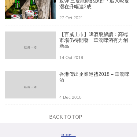
反彈 三隻龍頭點揀好？追入呢隻
業
潛在升幅達3成
科
27 Oct 2021
技
【百威上市】啤酒股解讀：高端
職
市場仍待開發 華潤啤酒有力創
新高
場
14 Oct 2019
生
活
香港傑出企業巡禮2018 – 華潤啤
酒
時
事
4 Dec 2018
專
欄
BACK TO TOP
訂
閱