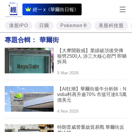
即
經一 x《華爾街日報》
時
財
港股IPO
日圓
Pokemon卡
美股科技股
經
專題合輯：
華爾街
專
【大摩開殺戒】業績破頂後突傳
題
狠劈2500人 涉三大核心部門 即睇
拆局
投
5 Mar 2026
資
樓
【AI狂潮】華爾街最牛分析師：N
vidia料再升逾70% 市值可達8.5萬
市
億美元
理
4 Nov 2025
財
特朗普威脅重啟貿易戰 華爾街反
商