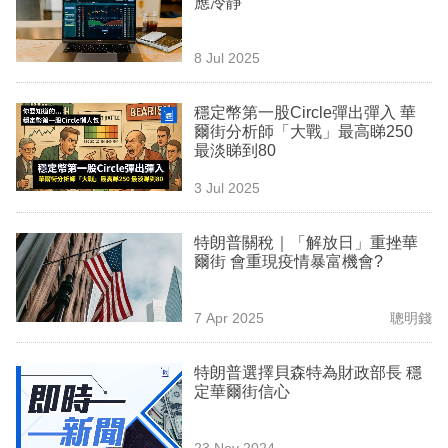
應冷靜
業
科
8 Jul 2025
技
穩定幣第一股Circle彈出彈入 華
職
爾街分析師「大戰」最高睇250
最淡睇到80
場
3 Jul 2025
生
活
特朗普關稅｜「解放日」重挫華
爾街 會重現疫情暴富機會?
時
事
7 Apr 2025
聰明錢
專
欄
特朗普選擇貝森特為財政部長 穩
定華爾街信心
訂
閱
23 Nov 2024