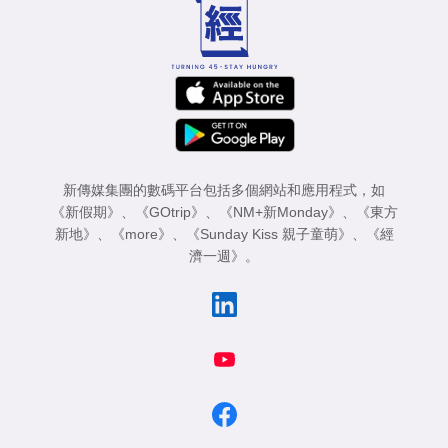
業
科
技
職
場
新傳媒集團的數碼平台包括多個網站和應用程式，如
生
《新假期》
、
《GOtrip》
、
《NM+新Monday》
、
《東方
活
新地》
、
《more》
、
《Sunday Kiss 親子童萌》
、
《經
濟一週》
。
時
事
專
欄
訂
閱