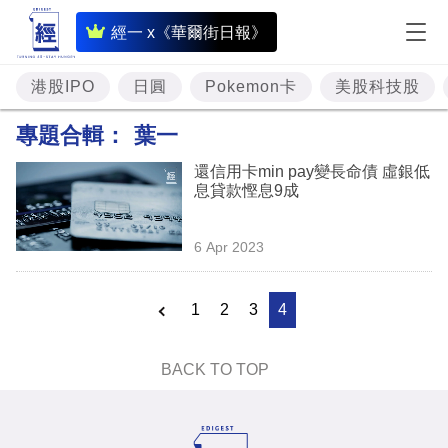
即
經一 x《華爾街日報》
時
財
港股IPO
日圓
Pokemon卡
美股科技股
經
專題合輯：
葉一
專
還信用卡min pay變長命債 虛銀低
題
息貸款慳息9成
投
6 Apr 2023
資
樓
1
2
3
4
市
理
BACK TO TOP
財
商