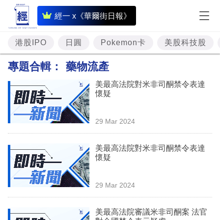
即
經一 x《華爾街日報》
時
財
港股IPO
日圓
Pokemon卡
美股科技股
經
專題合輯：
藥物流產
專
美最高法院對米非司酮禁令表達
題
懷疑
投
29 Mar 2024
資
樓
美最高法院對米非司酮禁令表達
懷疑
市
理
29 Mar 2024
財
美最高法院審議米非司酮案 法官
商