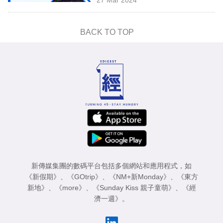
專
區
BACK TO TOP
新傳媒集團的數碼平台包括多個網站和應用程式，如
《新假期》
、
《GOtrip》
、
《NM+新Monday》
、
《東方
新地》
、
《more》
、
《Sunday Kiss 親子童萌》
、
《經
濟一週》
。