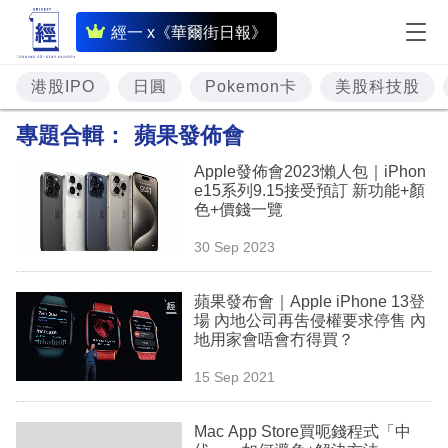
即
經一 x《華爾街日報》
時
財
港股IPO
日圓
Pokemon卡
美股科技股
經
專題合輯：
蘋果發佈會
專
Apple發佈會2023懶人包｜iPhon
題
e15系列9.15接受預訂 新功能+顏
色+價錢一覽
投
30 Sep 2023
資
樓
蘋果發布會｜Apple iPhone 13登
場 內地公司再吿侵權要求停售 內
市
地用家會唔會冇得買？
理
15 Sep 2021
財
Mac App Store買呃錢程式「中
商