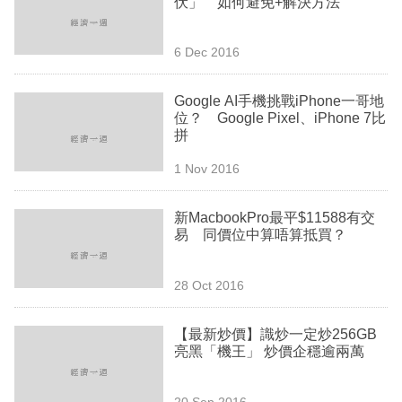
伏」 如何避免+解決方法
業
科
6 Dec 2016
技
Google AI手機挑戰iPhone一哥地
職
位？ Google Pixel、iPhone 7比
拼
場
1 Nov 2016
生
活
新MacbookPro最平$11588有交
易 同價位中算唔算抵買？
時
事
28 Oct 2016
專
欄
【最新炒價】識炒一定炒256GB
亮黑「機王」 炒價企穩逾兩萬
訂
閱
20 Sep 2016