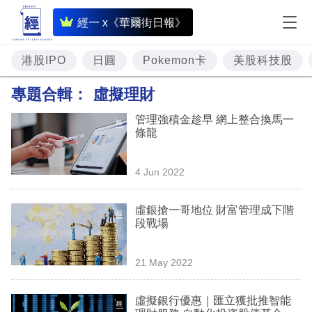
即
經一 x《華爾街日報》
時
財
港股IPO
日圓
Pokemon卡
美股科技股
經
專題合輯：
虛擬理財
專
管理強積金趁早 網上整合換馬一
題
條龍
投
4 Jun 2022
資
樓
虛銀搶一哥地位 財富管理成下階
段戰場
市
理
21 May 2022
財
虛擬銀行優惠｜匯立獲批推智能
商