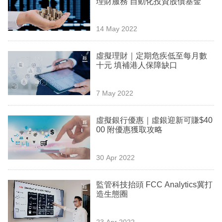
理財服務 自動化投資股債基金
業
科
14 May 2022
技
虛擬理財｜定期危疾低至每月數
職
十元 填補港人保障缺口
場
7 May 2022
生
活
虛擬銀行優惠｜虛銀迎新可賺$40
00 附優惠獲取攻略
時
事
30 Apr 2022
專
欄
監管科技抬頭 FCC Analytics冀打
造生態圈
訂
閱
23 Apr 2022