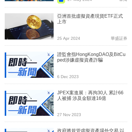
專
區
亞洲首批虛擬資產現貨ETF正式
上市
25 Apr 2024
華盛証券
證監會指HongKongDAO及BitCu
ped涉嫌虛擬資產詐騙
6 Dec 2023
JPEX案進展：再拘30人 累計66
人被捕 涉及金額達16億
27 Nov 2023
政府將規管虛擬資產場外交易 以