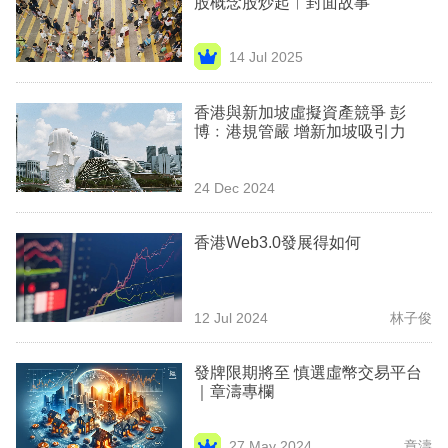
股概念股炒起︳封面故事
業
科
14 Jul 2025
技
香港與新加坡虛擬資產競爭 彭
職
博﹕港規管嚴 增新加坡吸引力
場
24 Dec 2024
生
活
香港Web3.0發展得如何
時
事
12 Jul 2024
林子俊
專
欄
發牌限期將至 慎選虛幣交易平台
｜章濤專欄
訂
閱
27 May 2024
章濤