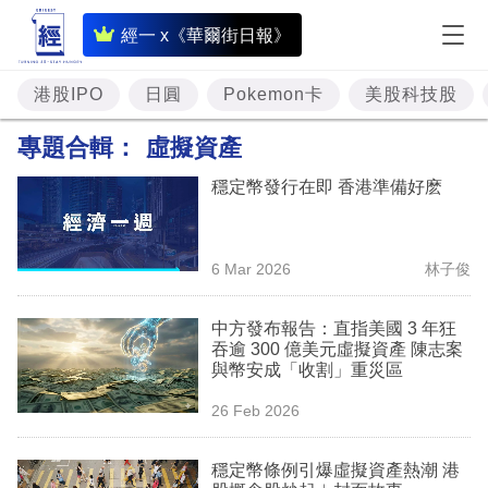
即
經一 x《華爾街日報》
時
財
港股IPO
日圓
Pokemon卡
美股科技股
經
專題合輯：
虛擬資產
專
穩定幣發行在即 香港準備好麽
題
投
6 Mar 2026
林子俊
資
樓
中方發布報告：直指美國 3 年狂
吞逾 300 億美元虛擬資產 陳志案
市
與幣安成「收割」重災區
理
26 Feb 2026
財
穩定幣條例引爆虛擬資產熱潮 港
商