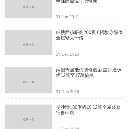
執漏關鍵位｜裝修佬
業
科
31 Jan 2019
技
細樓面積唔夠200呎 6招教你慳位
職
全屋變大一倍
場
29 Dec 2018
生
活
兩個蝸居抵價裝修個案 設計連傢
俬12萬至17萬搞掂
時
事
21 Dec 2018
專
欄
長沙灣180呎蝸居 12萬全屋裝修
行自然風
訂
閱
13 Dec 2018