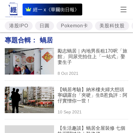
即
經一 x《華爾街日報》
時
財
港股IPO
日圓
Pokemon卡
美股科技股
經
專題合輯：
蝸居
專
勵志蝸居｜內地男長租170呎「旅
題
館」 同尿兜拍住上「一站式」娶
妻生子
投
8 Oct 2021
資
樓
【蝸居考驗】納米樓夫婦大想頭
寧瞓露台「夾硬」生B惹負評：阿
市
仔實憎你一世！
理
10 Sep 2021
財
【生活趣談】蝸居全屋裝修 七個
商