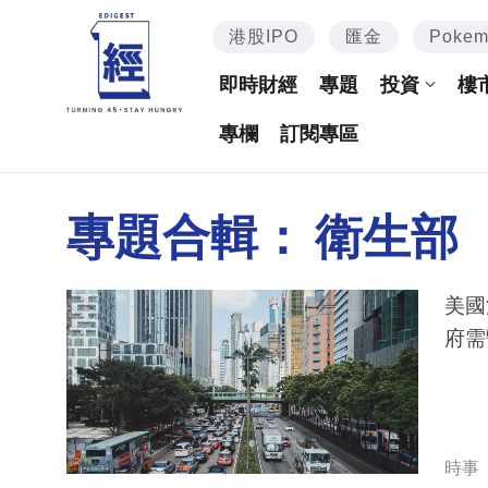
港股IPO
匯金
Poke
即時財經
專題
投資
樓
專欄
訂閱專區
專題合輯：
衛生部
美國
府需
時事