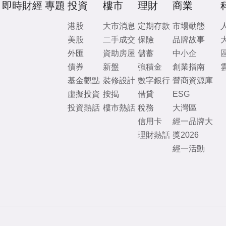
即時財經
專題
投資
樓市
理財
商業
港股
大市消息
定期存款
市場動態
美股
二手成交
保險
品牌故事
外匯
資助房屋
儲蓄
中小企
債券
新盤
強積金
創業指南
基金觀點
裝修設計
數字銀行
營商資源庫
虛擬投資
按揭
借貸
ESG
投資熱話
樓市熱話
稅務
大灣區
信用卡
經一品牌大
理財熱話
獎2026
經一活動