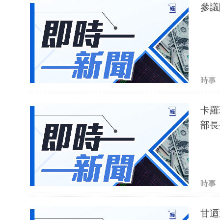
參議
時事
卡羅
部長
時事
甘迺