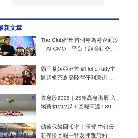
最新文章
The Club推出首個專為港企而設
「AI CMO」平台！結合社交聆
聽與廣東話大模型 助中小企數
分鐘生成「貼地」宣傳短片
霸王茶姬亞洲首家Hello Kitty主
題超級茶倉登陸灣仔利東街 推
出首創「伯爵紅茶色」Hello Kitt
y及香港限定特調系列
收息股2026｜25隻高息港股 入
場費$1212起＋回報高達9.89
厘！持續更新
儲蓄保險回報率｜滙豐 中銀最
新保證回報一覽及揀選須知