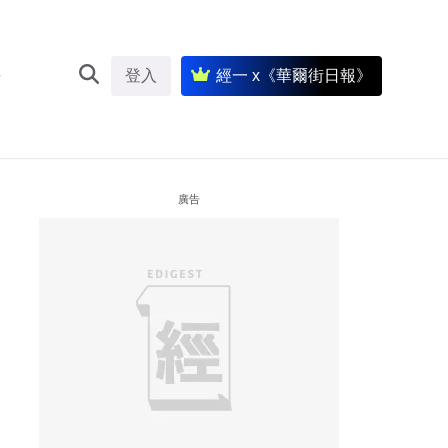
登入
經一 x《華爾街日報》
廣告