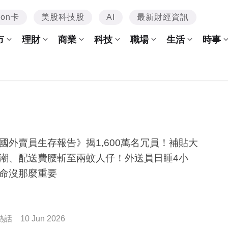
mon卡
美股科技股
AI
最新財經資訊
市
理財
商業
科技
職場
生活
時事
國外賣員生存報告》揭1,600萬名冗員！補貼大
潮、配送費腰斬至兩蚊人仔！外送員日睡4小
命沒那麼重要
熱話
10 Jun 2026