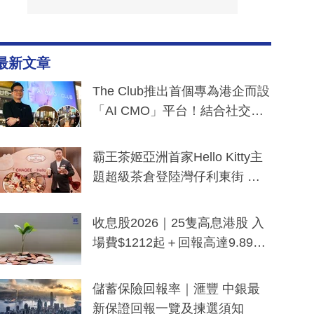
最新文章
The Club推出首個專為港企而設
「AI CMO」平台！結合社交聆
聽與廣東話大模型 助中小企數
分鐘生成「貼地」宣傳短片
霸王茶姬亞洲首家Hello Kitty主
題超級茶倉登陸灣仔利東街 推
出首創「伯爵紅茶色」Hello Kitt
y及香港限定特調系列
收息股2026｜25隻高息港股 入
場費$1212起＋回報高達9.89
厘！持續更新
儲蓄保險回報率｜滙豐 中銀最
新保證回報一覽及揀選須知