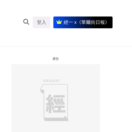
登入
經一 x《華爾街日報》
廣告