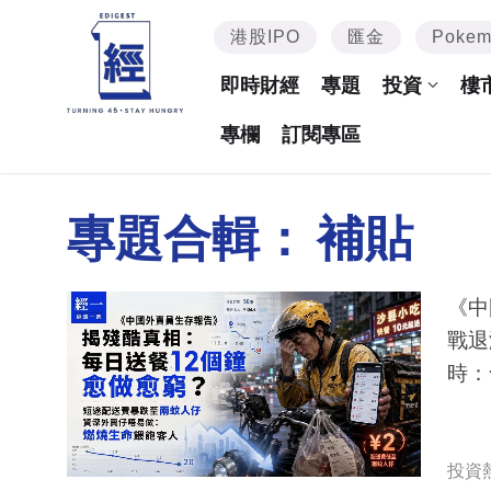
港股IPO
匯金
Poke
即時財經
專題
投資
樓
專欄
訂閱專區
專題合輯：
補貼
《中
戰退
時：
投資