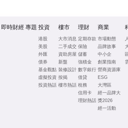
即時財經
專題
投資
樓市
理財
商業
港股
大市消息
定期存款
市場動態
美股
二手成交
保險
品牌故事
外匯
資助房屋
儲蓄
中小企
債券
新盤
強積金
創業指南
基金觀點
裝修設計
數字銀行
營商資源庫
虛擬投資
按揭
借貸
ESG
投資熱話
樓市熱話
稅務
大灣區
信用卡
經一品牌大
理財熱話
獎2026
經一活動