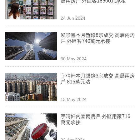
層兩房戶 外區客18500元承租
業
科
24 Jun 2024
技
泓景臺本月暫錄8宗成交 高層兩房
職
戶 外區客740萬元承接
場
30 May 2024
生
活
宇晴軒本月暫錄3宗成交 高層兩房
戶 815萬元沽
時
事
13 May 2024
專
欄
宇晴軒內園兩房戶 外區用家716
萬元承接
訂
閱
23 Apr 2024