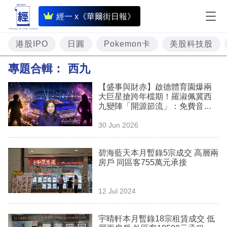
即
經一 x《華爾街日報》
時
財
港股IPO
日圓
Pokemon卡
美股科技股
經
專題合輯：
西九
專
【盛事與財赤】啟德體育園爆兩
題
大巨星搶跨年檔期！羅淑佩冀西
九變陣「開源節流」：免費音樂
投
會或改收費
30 Jun 2026
資
樓
碧海藍天本月暫錄5宗成交 高層兩
房戶 同區客755萬元承接
市
理
12 Jul 2024
財
宇晴軒本月暫錄18宗租賃成交 低
商