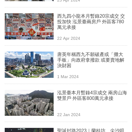
專
區
西九四小龍本月暫錄20宗成交 交
投加快 泓景臺兩房戶 外區客780
萬元承接
22 Apr 2024
唐英年稱西九不願破產或「攤大
手板」向政府拿撥款 或要賣地解
決財困
1 Mar 2024
泓景臺本月暫錄4宗成交 兩房山海
雙景戶 外區客800萬元承接
22 Jan 2024
聖誕封路2023｜蘭桂坊、尖沙咀