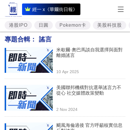
即
經一 x《華爾街日報》
時
財
港股IPO
日圓
Pokemon卡
美股科技股
經
專題合輯：
謠言
專
米歇爾·奧巴馬談自我選擇與面對
題
離婚謠言
投
10 Apr 2025
資
樓
美國聯邦機構對抗選舉謠言力不
從心 社交媒體政策變動
市
理
2 Nov 2024
財
颶風海倫過後 官方呼籲核實信息
商