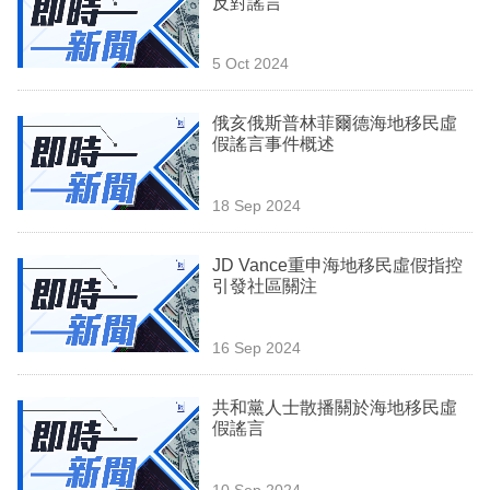
反對謠言
業
科
5 Oct 2024
技
俄亥俄斯普林菲爾德海地移民虛
職
假謠言事件概述
場
18 Sep 2024
生
活
JD Vance重申海地移民虛假指控
引發社區關注
時
事
16 Sep 2024
專
欄
共和黨人士散播關於海地移民虛
假謠言
訂
閱
10 Sep 2024