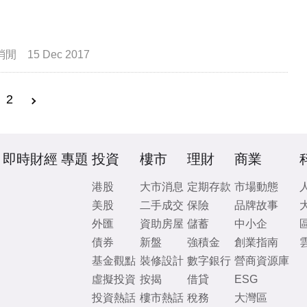
消閒
15 Dec 2017
2
即時財經
專題
投資
樓市
理財
商業
港股
大市消息
定期存款
市場動態
美股
二手成交
保險
品牌故事
外匯
資助房屋
儲蓄
中小企
債券
新盤
強積金
創業指南
基金觀點
裝修設計
數字銀行
營商資源庫
虛擬投資
按揭
借貸
ESG
投資熱話
樓市熱話
稅務
大灣區