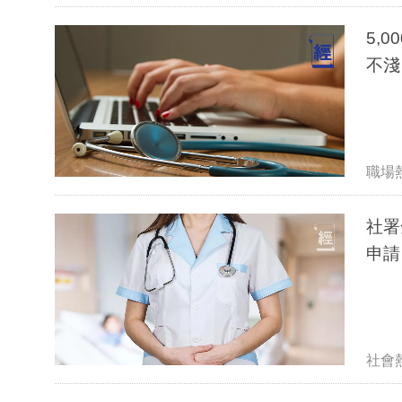
5,
不淺
職場
社署
申請
社會