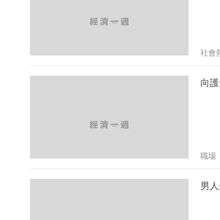
社會
向護
職場
男人