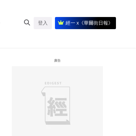
登入
經一 x《華爾街日報》
廣告