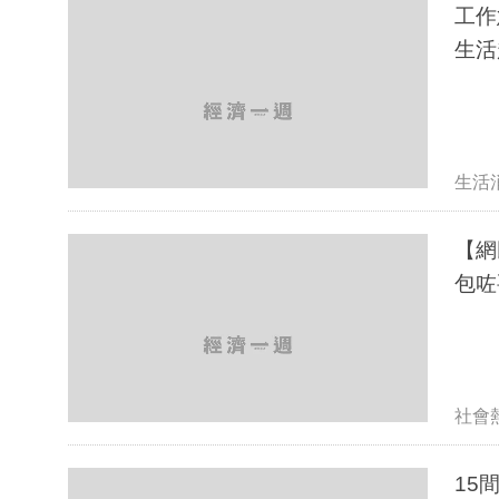
工作
生活
生活
【網
包咗要
社會
15