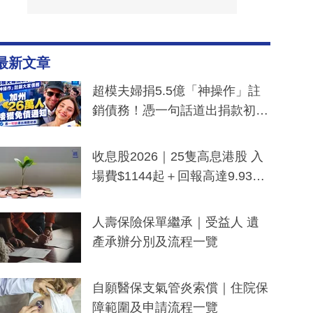
最新文章
超模夫婦捐5.5億「神操作」註
銷債務！憑一句話道出捐款初
衷：加州26萬人接獲免債通知、
一度被誤當詐騙手段
收息股2026｜25隻高息港股 入
場費$1144起＋回報高達9.93
厘！持續更新
人壽保險保單繼承｜受益人 遺
產承辦分別及流程一覽
自願醫保支氣管炎索償｜住院保
障範圍及申請流程一覽