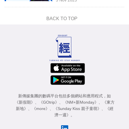
專
區
BACK TO TOP
新傳媒集團的數碼平台包括多個網站和應用程式，如
《新假期》
、
《GOtrip》
、
《NM+新Monday》
、
《東方
新地》
、
《more》
、
《Sunday Kiss 親子童萌》
、
《經
濟一週》
。