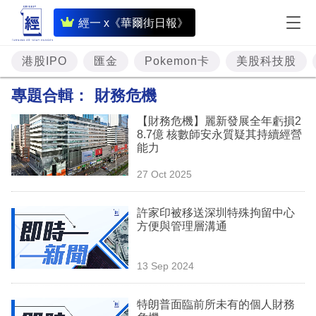
即
經一 x《華爾街日報》
時
財
港股IPO
匯金
Pokemon卡
美股科技股
經
專題合輯：
財務危機
專
【財務危機】麗新發展全年虧損2
題
8.7億 核數師安永質疑其持續經營
能力
投
27 Oct 2025
資
樓
許家印被移送深圳特殊拘留中心
方便與管理層溝通
市
理
13 Sep 2024
財
特朗普面臨前所未有的個人財務
商