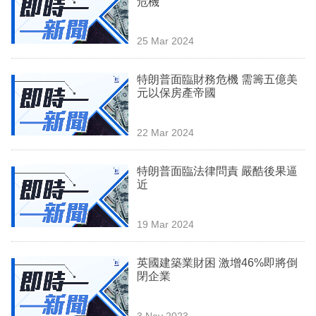
危機
業
科
25 Mar 2024
技
特朗普面臨財務危機 需籌五億美
職
元以保房產帝國
場
22 Mar 2024
生
活
特朗普面臨法律問責 嚴酷後果逼
近
時
事
19 Mar 2024
專
欄
英國建築業財困 激增46%即將倒
閉企業
訂
閱
3 Nov 2023