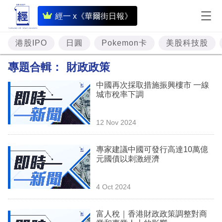
即
經一 x《華爾街日報》
時
財
港股IPO
日圓
Pokemon卡
美股科技股
經
專題合輯：
財政政策
專
中國再次採取措施振興樓市 一線
題
城市稅率下調
投
12 Nov 2024
資
樓
專家建議中國可發行高達10萬億
元國債以刺激經濟
市
理
4 Oct 2024
財
富人稅｜香港財政政策調整對商
商