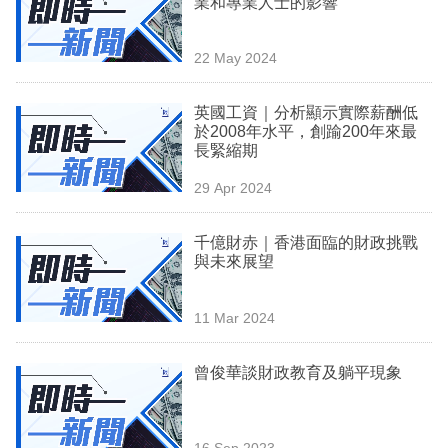
業和專業人士的影響
業
科
22 May 2024
技
英國工資｜分析顯示實際薪酬低
職
於2008年水平，創踰200年來最
長緊縮期
場
29 Apr 2024
生
活
千億財赤｜香港面臨的財政挑戰
與未來展望
時
事
11 Mar 2024
專
欄
曾俊華談財政教育及躺平現象
訂
閱
16 Sep 2023