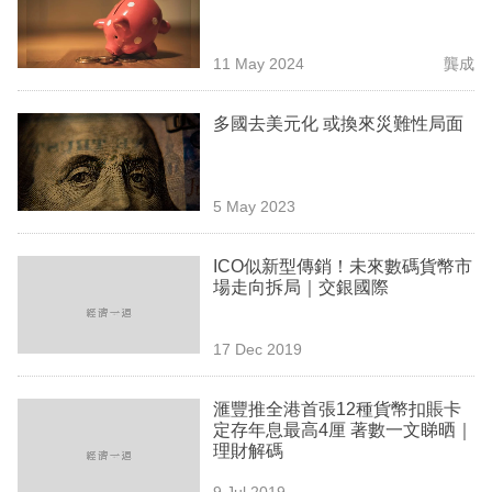
業
科
11 May 2024
龔成
技
多國去美元化 或換來災難性局面
職
場
5 May 2023
生
活
ICO似新型傳銷！未來數碼貨幣市
場走向拆局｜交銀國際
時
事
17 Dec 2019
專
欄
滙豐推全港首張12種貨幣扣賬卡
定存年息最高4厘 著數一文睇晒｜
訂
理財解碼
閱
9 Jul 2019