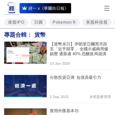
即
經一 x《華爾街日報》
時
財
港股IPO
日圓
Pokemon卡
美股科技股
經
專題合輯：
貨幣
專
【貨幣末日】伊朗里亞爾黑市跌
題
至「近乎歸零」 全國示威兩周爆
鎮壓 通脹逾 40% 恐釀政局崩潰
投
13 Jan 2026
資
樓
分散投資亞洲 短債具吸引力
市
理
2 Sep 2025
永明資產管理
財
實用外匯基本功
商