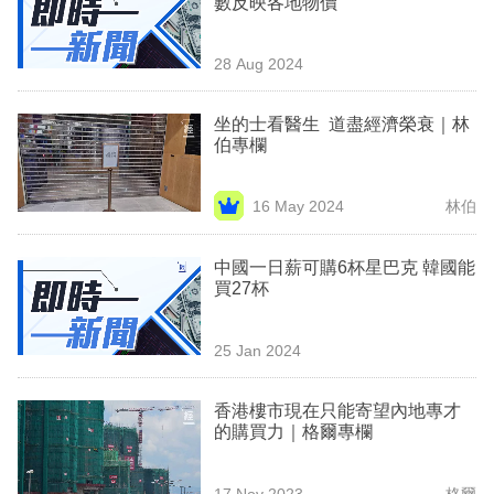
數反映各地物價
業
科
28 Aug 2024
技
坐的士看醫生 道盡經濟榮衰｜林
職
伯專欄
場
16 May 2024
林伯
生
活
中國一日薪可購6杯星巴克 韓國能
買27杯
時
事
25 Jan 2024
專
欄
香港樓市現在只能寄望內地專才
的購買力｜格爾專欄
訂
閱
17 Nov 2023
格爾