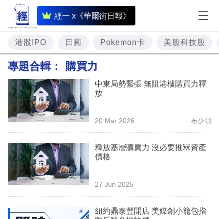
即
經一 x《華爾街日報》
時
財
港股IPO
日圓
Pokemon卡
美股科技股
經
專題合輯：
購買力
專
中東局勢緊張 無阻港樓購買力釋
題
放
投
20 Mar 2026
布少明
資
樓
釋放基層購買力 沒必要推冧資產
價格
市
理
27 Jun 2025
財
紐約鼎泰豐開店 美媒創小籠包指
商