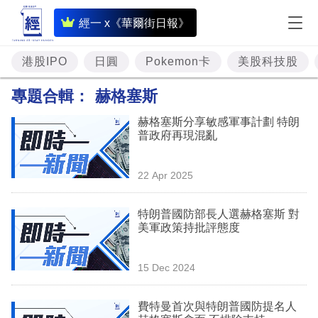
即
經一 x《華爾街日報》
時
財
港股IPO
日圓
Pokemon卡
美股科技股
經
專題合輯：
赫格塞斯
專
赫格塞斯分享敏感軍事計劃 特朗
題
普政府再現混亂
投
22 Apr 2025
資
樓
特朗普國防部長人選赫格塞斯 對
美軍政策持批評態度
市
理
15 Dec 2024
財
費特曼首次與特朗普國防提名人
商