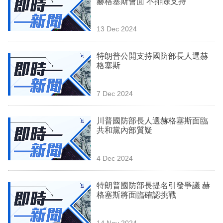
赫格塞斯會面 不排除支持
業
科
13 Dec 2024
技
特朗普公開支持國防部長人選赫
職
格塞斯
場
7 Dec 2024
生
活
川普國防部長人選赫格塞斯面臨
共和黨內部質疑
時
事
4 Dec 2024
專
欄
特朗普國防部長提名引發爭議 赫
格塞斯將面臨確認挑戰
訂
閱
14 Nov 2024