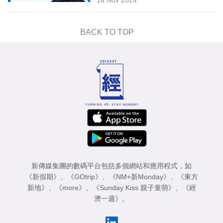
專
區
BACK TO TOP
新傳媒集團的數碼平台包括多個網站和應用程式，如
《新假期》
、
《GOtrip》
、
《NM+新Monday》
、
《東方
新地》
、
《more》
、
《Sunday Kiss 親子童萌》
、
《經
濟一週》
。