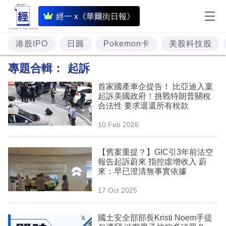
即
經一 x《華爾街日報》
時
財
港股IPO
日圓
Pokemon卡
美股科技股
經
專題合輯：
起訴
專
首家國產車企提告！ 比亞迪入稟
題
起訴美國政府！挑戰特朗普關稅
合法性 要求退還所有稅款
投
10 Feb 2026
資
樓
【舊案重提？】GIC引3年前沽空
報告起訴蔚來 指控虛增收入 蔚
市
來：早已澄清無事實依據
理
17 Oct 2025
財
國土安全部部長Kristi Noem手提
商