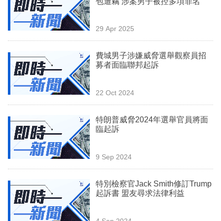
包遭竊 涉案男子被控多項罪名
業
科
29 Apr 2025
技
費城男子涉嫌威脅選舉觀察員招
職
募者面臨聯邦起訴
場
22 Oct 2024
生
活
特朗普威脅2024年選舉官員將面
臨起訴
時
事
9 Sep 2024
專
欄
特別檢察官Jack Smith修訂Trump
起訴書 盟友尋求法律利益
訂
閱
4 Sep 2024