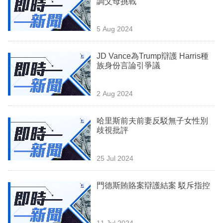
調父母挑戰
業
科
5 Aug 2024
技
JD Vance為Trump辯護 Harris種
職
族身份言論引爭議
場
2 Aug 2024
生
活
哈里斯前夫前妻反駁無子女性別
歧視批評
時
事
25 Jul 2024
專
欄
門德斯賄賂案辯護結案 駁斥指控
訂
閱
11 Jul 2024