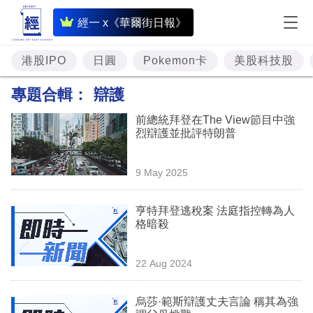
即
經一 x《華爾街日報》
時
財
港股IPO
日圓
Pokemon卡
美股科技股
經
專題合輯：
辯護
專
前總統拜登在The View節目中強
題
烈辯護並批評特朗普
投
9 May 2025
資
樓
亨特拜登逃稅案 法庭指控轉為人
格暗殺
市
理
22 Aug 2024
財
烏莎·範斯辯護丈夫言論 稱其為強
商