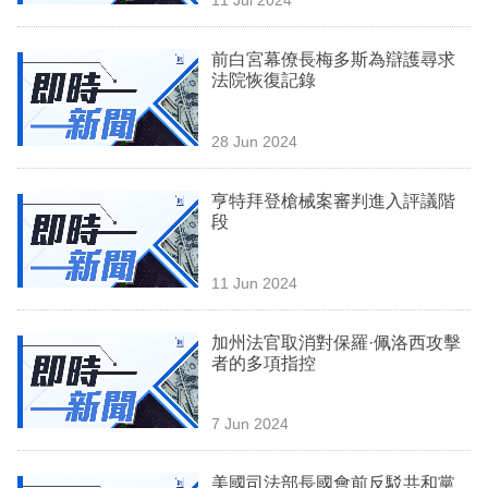
專
區
前白宮幕僚長梅多斯為辯護尋求
法院恢復記錄
28 Jun 2024
亨特拜登槍械案審判進入評議階
段
11 Jun 2024
加州法官取消對保羅·佩洛西攻擊
者的多項指控
7 Jun 2024
美國司法部長國會前反駁共和黨