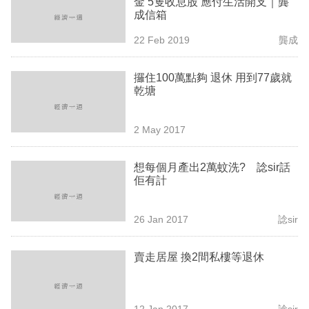
金 5隻收息股 應付生活開支｜龔
業
成信箱
科
22 Feb 2019
龔成
技
攞住100萬點夠 退休 用到77歲就
職
乾塘
場
2 May 2017
生
活
想每個月產出2萬蚊洗? 諗sir話
佢有計
時
事
26 Jan 2017
諗sir
專
欄
賣走居屋 換2間私樓等退休
訂
閱
12 Jan 2017
諗sir