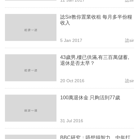
專
區
諗Sir教你置業收租 每月多半份糧
收入
5 Jan 2017
諗sir
43歲男,樓已供滿,有三百萬儲蓄,
退休是否太早？
20 Oct 2016
諗sir
100萬退休金 只夠活到77歲
31 Jul 2016
BBC研究：唔想損智力 中年打