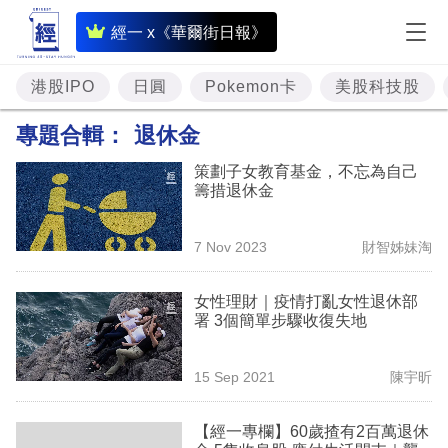
即
經一 x《華爾街日報》
時
財
港股IPO
日圓
Pokemon卡
美股科技股
經
專題合輯：
退休金
專
策劃子女教育基金，不忘為自己
題
籌措退休金
投
7 Nov 2023
財智姊妹淘
資
樓
女性理財｜疫情打亂女性退休部
署 3個簡單步驟收復失地
市
理
15 Sep 2021
陳宇昕
財
【經一專欄】60歲揸有2百萬退休
商