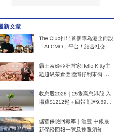
最新文章
The Club推出首個專為港企而設
「AI CMO」平台！結合社交聆
聽與廣東話大模型 助中小企數
分鐘生成「貼地」宣傳短片
霸王茶姬亞洲首家Hello Kitty主
題超級茶倉登陸灣仔利東街 推
出首創「伯爵紅茶色」Hello Kitt
y及香港限定特調系列
收息股2026｜25隻高息港股 入
場費$1212起＋回報高達9.89
厘！持續更新
儲蓄保險回報率｜滙豐 中銀最
新保證回報一覽及揀選須知