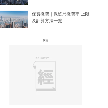
保費徵費｜保監局徵費率 上限
及計算方法一覽
廣告