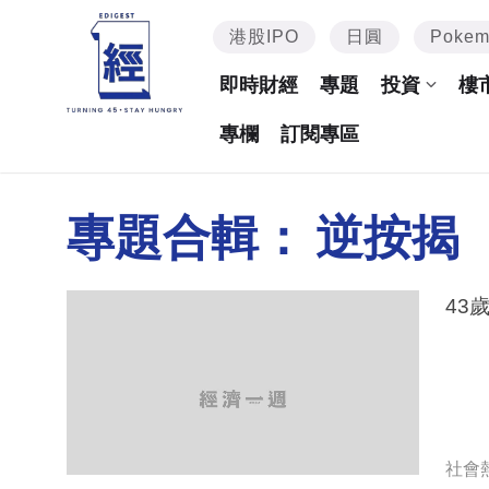
港股IPO
日圓
Poke
即時財經
專題
投資
樓
專欄
訂閱專區
專題合輯：
逆按揭
43
社會