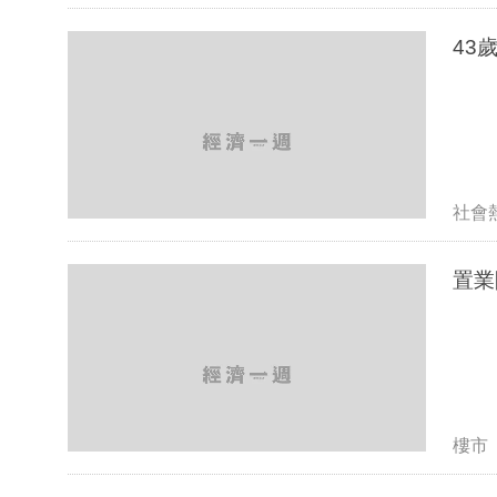
社會
置業
樓市