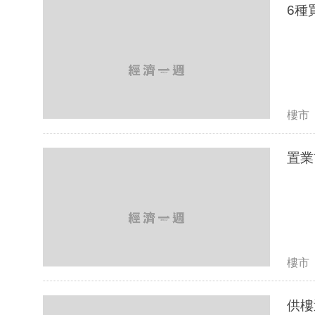
6種
樓市
置業
樓市
供樓