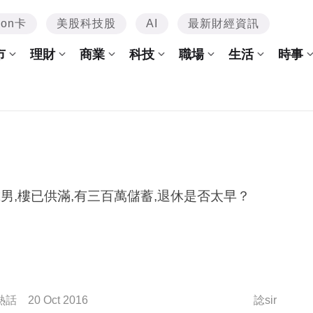
mon卡
美股科技股
AI
最新財經資訊
市
理財
商業
科技
職場
生活
時事
歲男,樓已供滿,有三百萬儲蓄,退休是否太早？
熱話
20 Oct 2016
諗sir