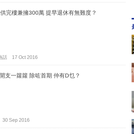
43歲供完樓兼擁300萬 提早退休有無難度？
熱話
17 Oct 2016
開支一籮籮 除咗首期 仲有D乜？
30 Sep 2016