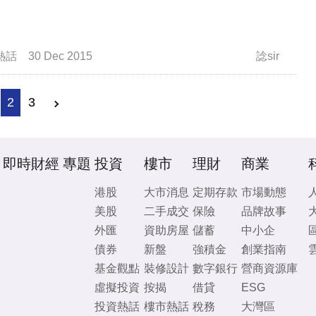
熱話
30 Dec 2015
諗sir
2
3
即時財經
專題
投資
樓市
理財
商業
港股
大市消息
定期存款
市場動態
美股
二手成交
保險
品牌故事
外匯
資助房屋
儲蓄
中小企
債券
新盤
強積金
創業指南
基金觀點
裝修設計
數字銀行
營商資源庫
虛擬投資
按揭
借貸
ESG
投資熱話
樓市熱話
稅務
大灣區