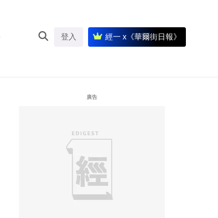
登入
經一 x《華爾街日報》
廣告