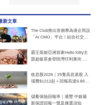
最新文章
The Club推出首個專為港企而設
「AI CMO」平台！結合社交聆
聽與廣東話大模型 助中小企數
分鐘生成「貼地」宣傳短片
霸王茶姬亞洲首家Hello Kitty主
題超級茶倉登陸灣仔利東街 推
出首創「伯爵紅茶色」Hello Kitt
y及香港限定特調系列
收息股2026｜25隻高息港股 入
場費$1212起＋回報高達9.89
厘！持續更新
儲蓄保險回報率｜滙豐 中銀最
新保證回報一覽及揀選須知