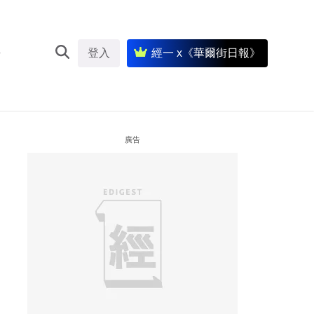
登入
經一 x《華爾街日報》
廣告