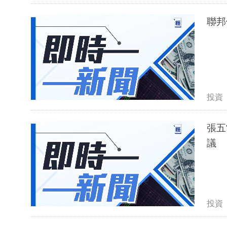
聯邦
投資
張五
議
投資