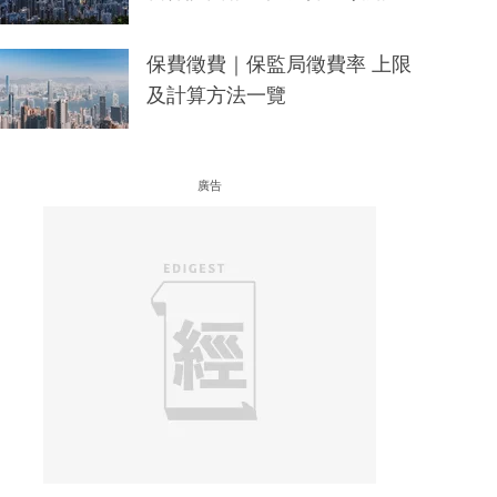
保費徵費｜保監局徵費率 上限
及計算方法一覽
廣告