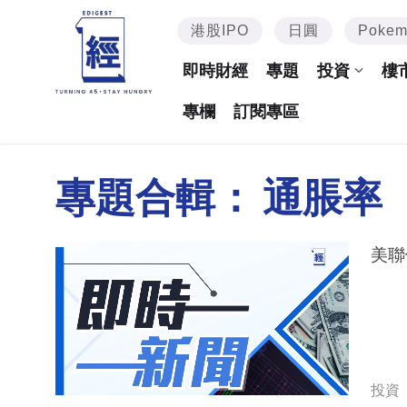
港股IPO
日圓
Poke
即時財經
專題
投資
樓
專欄
訂閱專區
專題合輯：
通脹率
美聯
投資