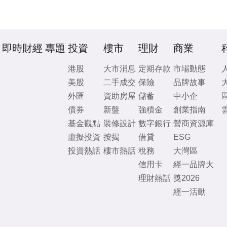
即時財經
專題
投資
樓市
理財
商業
港股
大市消息
定期存款
市場動態
美股
二手成交
保險
品牌故事
外匯
資助房屋
儲蓄
中小企
債券
新盤
強積金
創業指南
基金觀點
裝修設計
數字銀行
營商資源庫
虛擬投資
按揭
借貸
ESG
投資熱話
樓市熱話
稅務
大灣區
信用卡
經一品牌大
理財熱話
獎2026
經一活動