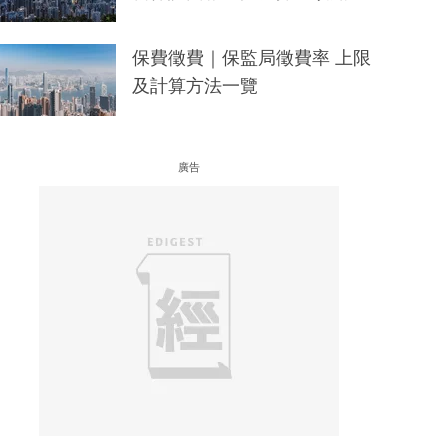
保費徵費｜保監局徵費率 上限
及計算方法一覽
廣告