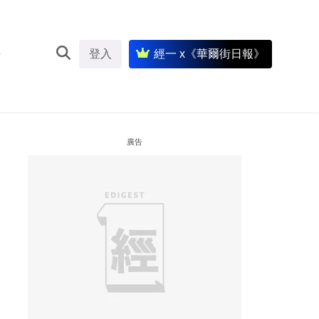
登入
經一 x《華爾街日報》
廣告