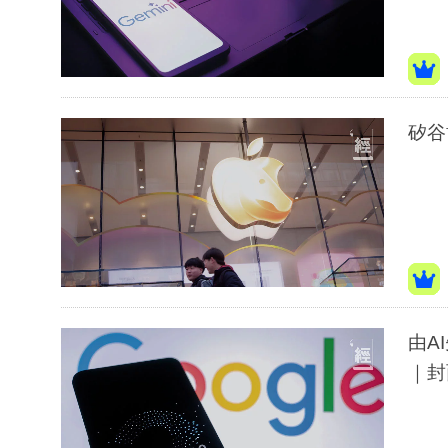
矽谷
由A
｜封