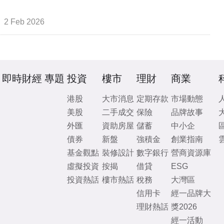
2 Feb 2026
即時財經
專題
投資
樓市
理財
商業
港股
大市消息
定期存款
市場動態
美股
二手成交
保險
品牌故事
外匯
資助房屋
儲蓄
中小企
債券
新盤
強積金
創業指南
基金觀點
裝修設計
數字銀行
營商資源庫
虛擬投資
按揭
借貸
ESG
投資熱話
樓市熱話
稅務
大灣區
信用卡
經一品牌大
理財熱話
獎2026
經一活動