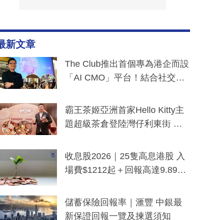
最新文章
The Club推出首個專為港企而設
「AI CMO」平台！結合社交聆
聽與廣東話大模型 助中小企數
分鐘生成「貼地」宣傳短片
霸王茶姬亞洲首家Hello Kitty主
題超級茶倉登陸灣仔利東街 推
出首創「伯爵紅茶色」Hello Kitt
y及香港限定特調系列
收息股2026｜25隻高息港股 入
場費$1212起＋回報高達9.89
厘！持續更新
儲蓄保險回報率｜滙豐 中銀最
新保證回報一覽及揀選須知