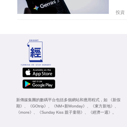
投資
新傳媒集團的數碼平台包括多個網站和應用程式，如
《新假
期》
、
《GOtrip》
、
《NM+新Monday》
、
《東方新地》
、
《more》
、
《Sunday Kiss 親子童萌》
、
《經濟一週》
。