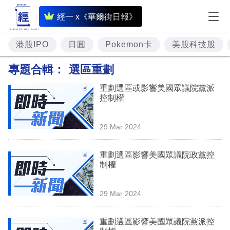
即
經一 x《華爾街日報》
時
財
港股IPO
日圓
Pokemon卡
美股科技股
經
專題合輯：
選區重劃
專
重劃選區或影響美國眾議院黨派
題
控制權
投
29 Mar 2024
資
樓
重劃選區影響美國眾議院政黨控
制權
市
理
29 Mar 2024
財
重劃選區影響美國眾議院黨派控
商