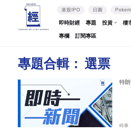
港股IPO
日圓
Poke
即時財經
專題
投資
樓
專欄
訂閱專區
專題合輯：
選票
特朗
時事