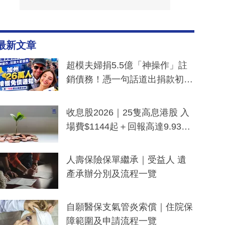
最新文章
超模夫婦捐5.5億「神操作」註
銷債務！憑一句話道出捐款初
衷：加州26萬人接獲免債通知、
一度被誤當詐騙手段
收息股2026｜25隻高息港股 入
場費$1144起＋回報高達9.93
厘！持續更新
人壽保險保單繼承｜受益人 遺
產承辦分別及流程一覽
自願醫保支氣管炎索償｜住院保
障範圍及申請流程一覽