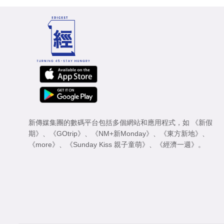
新傳媒集團的數碼平台包括多個網站和應用程式，如
《新假
期》
、
《GOtrip》
、
《NM+新Monday》
、
《東方新地》
、
《more》
、
《Sunday Kiss 親子童萌》
、
《經濟一週》
。