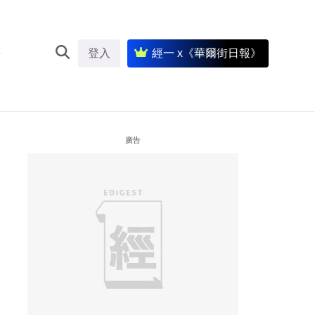
登入
經一 x《華爾街日報》
廣告