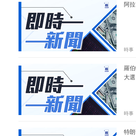
阿拉
時事
羅伯
大選
時事
特朗