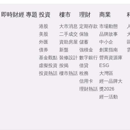
即時財經
專題
投資
樓市
理財
商業
港股
大市消息
定期存款
市場動態
美股
二手成交
保險
品牌故事
外匯
資助房屋
儲蓄
中小企
債券
新盤
強積金
創業指南
基金觀點
裝修設計
數字銀行
營商資源庫
虛擬投資
按揭
借貸
ESG
投資熱話
樓市熱話
稅務
大灣區
信用卡
經一品牌大
理財熱話
獎2026
經一活動