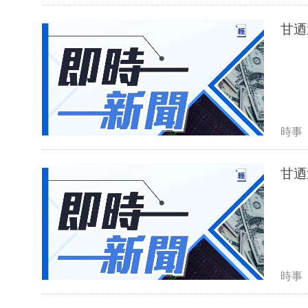
甘迺
時事
甘迺
時事