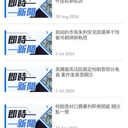
件提起新起訴
業
科
28 Aug 2024
技
前紐約市長朱利安尼因選舉干預
職
被吊銷律師執照
場
3 Jul 2024
生
活
美國最高法院裁定特朗普部分免
責 案件進展受關注
時
事
2 Jul 2024
專
欄
特朗普封口費審判即將開庭 關注
點一覽
訂
閱
15 Apr 2024