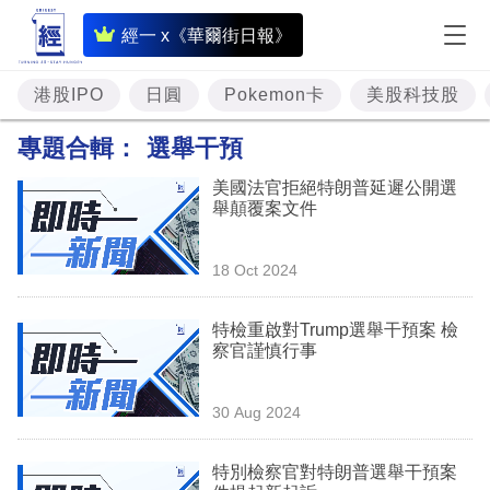
即
經一 x《華爾街日報》
時
財
港股IPO
日圓
Pokemon卡
美股科技股
經
專題合輯：
選舉干預
專
美國法官拒絕特朗普延遲公開選
題
舉顛覆案文件
投
18 Oct 2024
資
樓
特檢重啟對Trump選舉干預案 檢
察官謹慎行事
市
理
30 Aug 2024
財
特別檢察官對特朗普選舉干預案
商