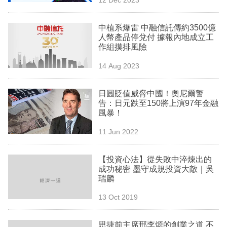
專
區
中植系爆雷 中融信託傳約3500億
人幣產品停兌付 據報內地成立工
作組摸排風險
14 Aug 2023
日圓貶值威脅中國！奧尼爾警
告：日元跌至150將上演97年金融
風暴！
11 Jun 2022
【投資心法】從失敗中淬煉出的
成功秘密 墨守成規投資大敵｜吳
瑞麟
13 Oct 2019
思捷前主席邢李㷧的創業之道 不