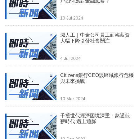
戶如何應對金融風暴？
業
科
10 Jul 2024
技
減人工｜中金公司員工面臨薪資
職
大幅下降引發社會關注
場
4 Jul 2024
生
活
Citizens銀行CEO談區域銀行危機
與未來挑戰
時
事
10 Mar 2024
專
欄
千禧世代經濟困境深重：熬過低
薪時代 遇上通膨
訂
閱
12 Dec 2023