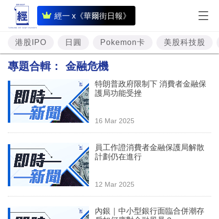
即
經一 x《華爾街日報》
時
財
港股IPO
日圓
Pokemon卡
美股科技股
經
專題合輯：
金融危機
專
特朗普政府限制下 消費者金融保
題
護局功能受挫
投
16 Mar 2025
資
樓
員工作證消費者金融保護局解散
計劃仍在進行
市
理
12 Mar 2025
財
內銀｜中小型銀行面臨合併潮存
商