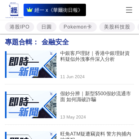
即
經一 x《華爾街日報》
時
財
港股IPO
日圓
Pokemon卡
美股科技股
經
專題合輯：
金融安全
專
中銀客戶理財｜香港中銀理財資
題
料疑似外洩事件深入分析
投
11 Jun 2024
資
樓
假鈔分辨｜新型$500假鈔流通市
面 如何識破詐騙
市
理
13 May 2024
財
旺角ATM疑遭竊資料 警方拘捕內
商