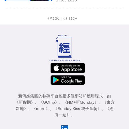
專
區
BACK TO TOP
新傳媒集團的數碼平台包括多個網站和應用程式，如
《新假期》
、
《GOtrip》
、
《NM+新Monday》
、
《東方
新地》
、
《more》
、
《Sunday Kiss 親子童萌》
、
《經
濟一週》
。