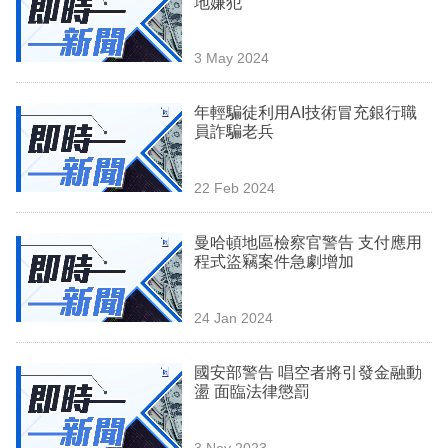
地嫌犯
業
科
3 May 2024
技
年輕騙徒利用AI技術冒充銀行職
職
員詐騙老兵
場
22 Feb 2024
生
活
曼哈頓地區檢察官警告 支付應用
程式盜竊案件急劇增加
時
事
24 Jan 2024
專
欄
國安部警告 唱空者將引發金融動
盪 面臨法律懲罰
訂
閱
3 Nov 2023