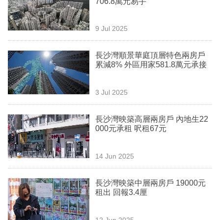
706.8萬元易手
業
科
9 Jul 2025
技
長沙灣順景華庭頂層特色兩房戶
職
累減8% 外區用家581.8萬元承接
場
3 Jul 2025
生
活
長沙灣映築高層兩房戶 內地生22
000元承租 呎租67元
時
事
14 Jun 2025
專
欄
長沙灣映築中層兩房戶 19000元
租出 回報3.4厘
訂
閱
12 Jun 2025