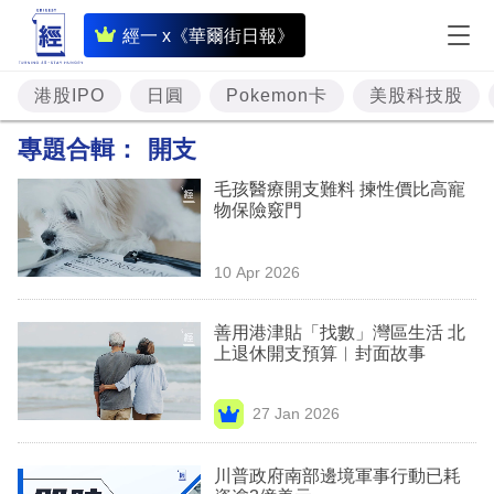
即
經一 x《華爾街日報》
時
財
港股IPO
日圓
Pokemon卡
美股科技股
經
專題合輯：
開支
專
毛孩醫療開支難料 揀性價比高寵
題
物保險竅門
投
10 Apr 2026
資
樓
善用港津貼「找數」灣區生活 北
上退休開支預算︳封面故事
市
理
27 Jan 2026
財
川普政府南部邊境軍事行動已耗
商