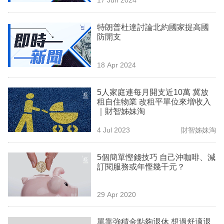
專
區
特朗普杜達討論北約國家提高國
防開支
18 Apr 2024
5人家庭連每月開支近10萬 冀放
租自住物業 改租平單位來増收入
｜財智姊妹淘
4 Jul 2023
財智姊妹淘
5個簡單慳錢技巧 自己沖咖啡、減
訂閱服務或年慳幾千元？
29 Apr 2020
單靠強積金點夠退休 想過舒適退