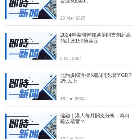
資逾3億美元
業
科
29 Mar 2025
技
2024年美國聯邦選舉開支創新高
職
預計達159億美元
場
8 Oct 2024
生
活
北約多國達標 國防開支增至GDP
2%以上
時
事
18 Jun 2024
專
欄
儲錢｜港人每月開支分析：為何
難以積蓄？
訂
閱
17 Jun 2024