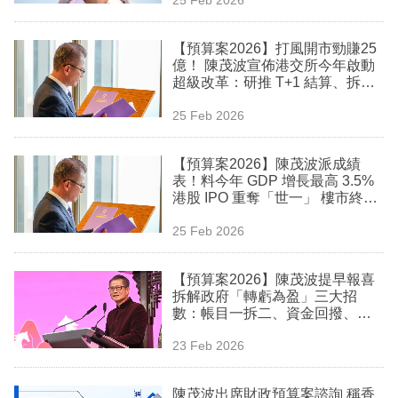
專
區
【預算案2026】打風開市勁賺25
億！ 陳茂波宣佈港交所今年啟動
超級改革：研推 T+1 結算、拆細
買賣單位及優化 WVR
25 Feb 2026
【預算案2026】陳茂波派成績
表！料今年 GDP 增長最高 3.5%
港股 IPO 重奪「世一」 樓市終結
三年跌浪
25 Feb 2026
【預算案2026】陳茂波提早報喜
拆解政府「轉虧為盈」三大招
數：帳目一拆二、資金回撥、印
花稅救駕 發債增至7000億 人均孭
23 Feb 2026
債近10萬
陳茂波出席財政預算案諮詢 稱香