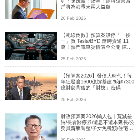
圳？陳茂波：錯喇！創科企業落
業
戶將為港帶來兩大益處
科
26 Feb 2026
技
【死線倒數】預算案殺停「一換
職
一」買 Tesla/BYD 隨時貴逾 11
萬！熱門電車災情表全公開 陳茂
場
波解畫：市佔達七成已具競爭力
25 Feb 2026
生
活
【預算案2026】發債大時代！每
年狂發逾1600億撐基建 拆解7300
時
億財儲背後的「財技」密碼
事
25 Feb 2026
專
欄
財政預算案2026懶人包丨寬減差
餉/長者醫療券/還息不還本延長/公
訂
務員薪酬調整/子女免稅額/住宅印
花稅/綜援生果金長生津
閱
25 Feb 2026