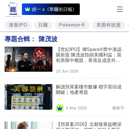
即
經一 x《華爾街日報》
時
財
港股IPO
日圓
Pokemon卡
美股科技股
經
專題合輯：
陳茂波
專
【世紀IPO】傳SpaceX禁中港認
題
購新股 陳茂波指損美國利益：當
初美限中概股，香港反成意外受
投
益者
10 Jun 2026
資
樓
解讀預算案樓市數據 穩字當頭成
關鍵｜地產專題
市
理
6 Mar 2026
柳家平
財
【預算案2026】北都發展益晒深
商