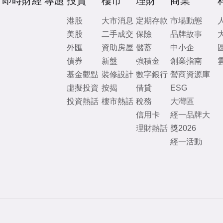
即時財經
專題
投資
樓市
理財
商業
港股
大市消息
定期存款
市場動態
美股
二手成交
保險
品牌故事
外匯
資助房屋
儲蓄
中小企
債券
新盤
強積金
創業指南
基金觀點
裝修設計
數字銀行
營商資源庫
虛擬投資
按揭
借貸
ESG
投資熱話
樓市熱話
稅務
大灣區
信用卡
經一品牌大
理財熱話
獎2026
經一活動