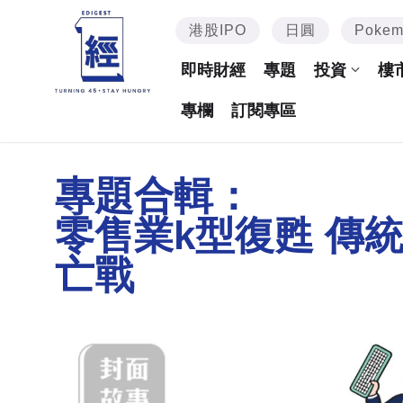
港股IPO
日圓
Poke
即時財經
專題
投資
樓
專欄
訂閱專區
專題合輯：
零售業k型復甦 傳
亡戰