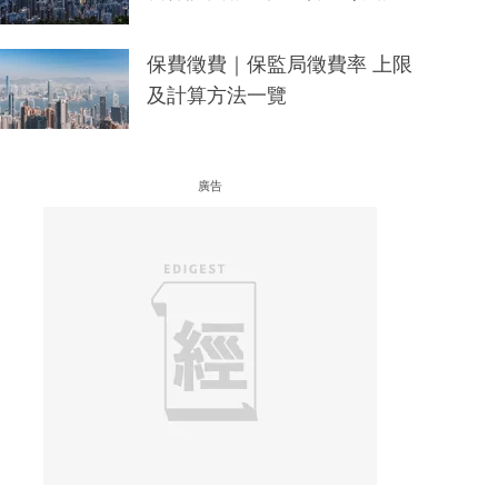
保費徵費｜保監局徵費率 上限
及計算方法一覽
廣告