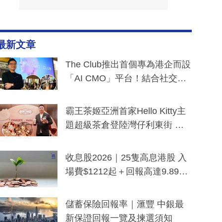
最新文章
The Club推出首個專為港企而設
「AI CMO」平台！結合社交聆
聽與廣東話大模型 助中小企數
分鐘生成「貼地」宣傳短片
霸王茶姬亞洲首家Hello Kitty主
題超級茶倉登陸灣仔利東街 推
出首創「伯爵紅茶色」Hello Kitt
y及香港限定特調系列
收息股2026｜25隻高息港股 入
場費$1212起＋回報高達9.89
厘！持續更新
儲蓄保險回報率｜滙豐 中銀最
新保證回報一覽及揀選須知