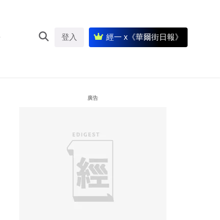
登入
經一 x《華爾街日報》
廣告