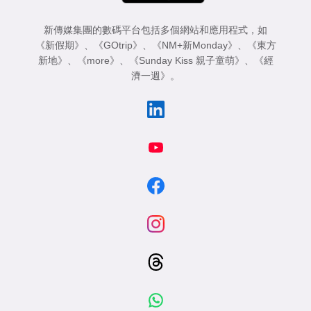
新傳媒集團的數碼平台包括多個網站和應用程式，如
《新假期》
、
《GOtrip》
、
《NM+新Monday》
、
《東方
新地》
、
《more》
、
《Sunday Kiss 親子童萌》
、
《經
濟一週》
。