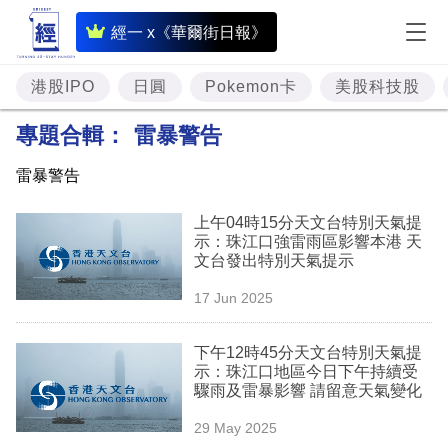
即
經一 x《華爾街日報》
時
財
港股IPO
日圓
Pokemon卡
美股科技股
經
專題合輯：
雷暴警告
專
雷暴警告
題
上午04時15分天文台特別天氣提
投
示：珠江口強雷雨區影響本港 天
資
文台發出特別天氣提示
樓
17 Jun 2025
市
下午12時45分天文台特別天氣提
理
示：珠江口地區今日下午持續受
驟雨及雷暴影響 請留意天氣變化
財
29 May 2025
商