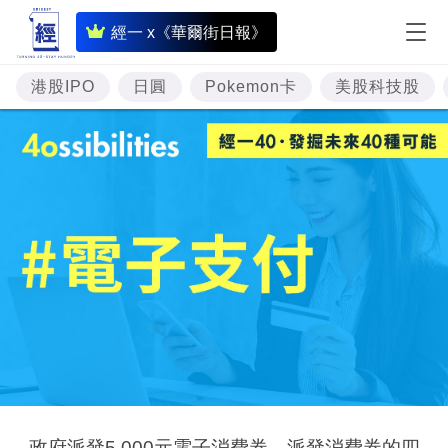
即
經一 x《華爾街日報》
時
財
港股IPO
日圓
Pokemon卡
美股科技股
經
專
題
投
資
樓
市
理
財
商
政府派發5,000元電子消費券，派發消費券的四