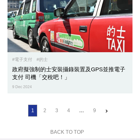
#電子支付
#的士
政府擬強制的士安裝攝錄裝置及GPS並推電子
支付 司機「交稅吧！」
9 Dec 2024
1
2
3
4
…
9
BACK TO TOP