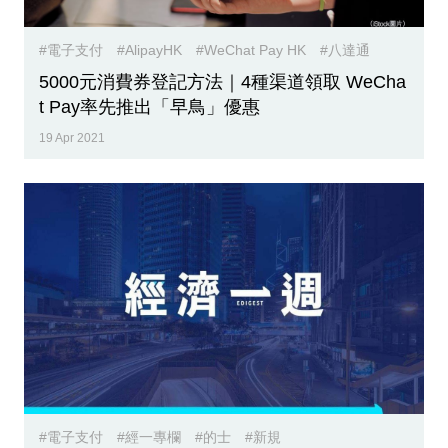
專
區
#電子支付
#AlipayHK
#WeChat Pay HK
#八達通
5000元消費券登記方法｜4種渠道領取 WeCha
t Pay率先推出「早鳥」優惠
19 Apr 2021
#電子支付
#經一專欄
#的士
#新規