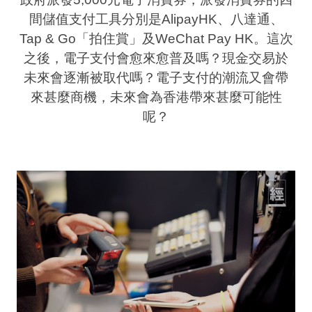
業
間儲值支付工具分別是AlipayHK、八達通、
Tap & Go「拍住賞」及WeChat Pay HK。這次
科
之後，電子支付會愈來愈普及嗎？現金交易於
技
未來會逐漸被取代嗎？電子支付的潮流又會帶
職
來甚麼商機，未來會為香港帶來甚麼可能性
場
呢？
生
活
時
事
專
欄
訂
閱