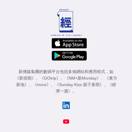
新傳媒集團的數碼平台包括多個網站和應用程式，如
《新假期》
、
《GOtrip》
、
《NM+新Monday》
、
《東方
新地》
、
《more》
、
《Sunday Kiss 親子童萌》
、
《經
濟一週》
。