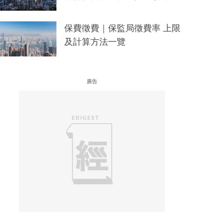
保費徵費｜保監局徵費率 上限
及計算方法一覽
廣告