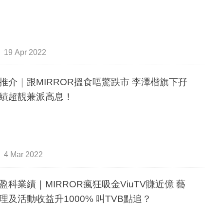
19 Apr 2022
推介｜跟MIRROR搵食唔驚跌市 李澤楷旗下孖
績超靚兼派高息！
4 Mar 2022
盈科業績｜MIRROR瘋狂吸金ViuTV賺近億 藝
理及活動收益升1000% 叫TVB點追？