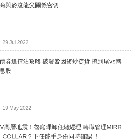
商與麥浚龍父關係密切
29 Jul 2022
債劵追揸沽攻略 破發皆因短炒掟貨 揸到尾vs轉
息股
19 May 2022
uTV高層地震！魯庭暉卸任總經理 轉職管理MIRR
、COLLAR？下任舵手身份同時確認 ！