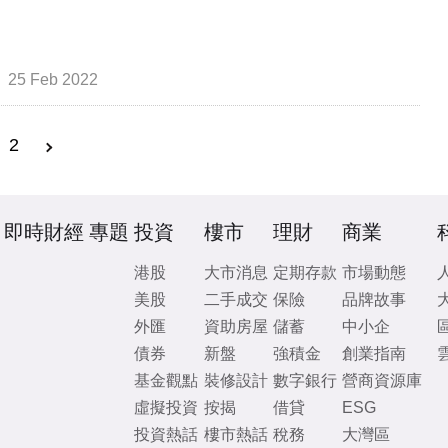
25 Feb 2022
2
即時財經
專題
投資
樓市
理財
商業
港股
大市消息
定期存款
市場動態
美股
二手成交
保險
品牌故事
外匯
資助房屋
儲蓄
中小企
債券
新盤
強積金
創業指南
基金觀點
裝修設計
數字銀行
營商資源庫
虛擬投資
按揭
借貸
ESG
投資熱話
樓市熱話
稅務
大灣區