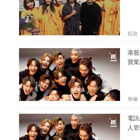
投資
港股
寶業
專欄
電訊
人管