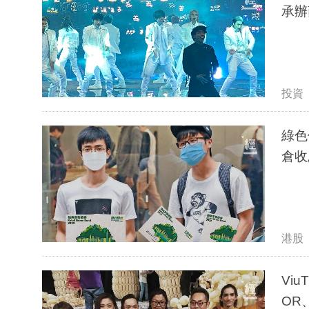
承辦
投資
綠色
倉收
港股
Vi
OR