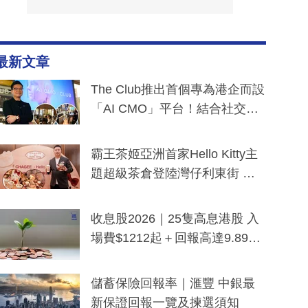
最新文章
The Club推出首個專為港企而設
「AI CMO」平台！結合社交聆
聽與廣東話大模型 助中小企數
分鐘生成「貼地」宣傳短片
霸王茶姬亞洲首家Hello Kitty主
題超級茶倉登陸灣仔利東街 推
出首創「伯爵紅茶色」Hello Kitt
y及香港限定特調系列
收息股2026｜25隻高息港股 入
場費$1212起＋回報高達9.89
厘！持續更新
儲蓄保險回報率｜滙豐 中銀最
新保證回報一覽及揀選須知