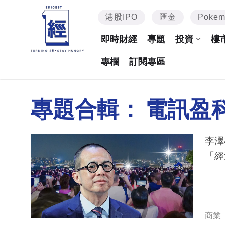
港股IPO
匯金
Poke
即時財經
專題
投資
樓
專欄
訂閱專區
專題合輯：
電訊盈
李澤
「經
商業