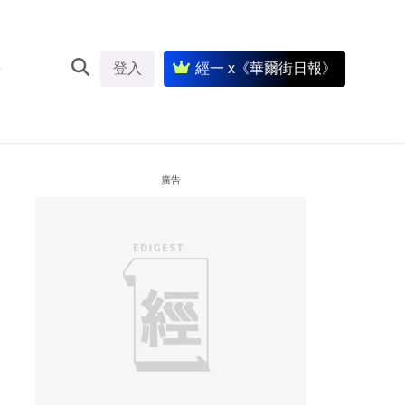
登入
經一 x《華爾街日報》
廣告