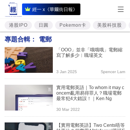
即
經一 x《華爾街日報》
時
財
港股IPO
日圓
Pokemon卡
美股科技股
經
專題合輯：
電郵
專
「OOO」並非「哦哦哦」電郵縮
題
寫了解多少︳職場英文
投
3 Jan 2025
Spencer Lam
資
樓
實用電郵英語｜To whom it may c
oncern亂用易得罪人？職場電郵
市
最常犯4大錯誤！｜Ken Ng
理
30 Mar 2022
財
【實用電郵英語】Two Cents唔等
商