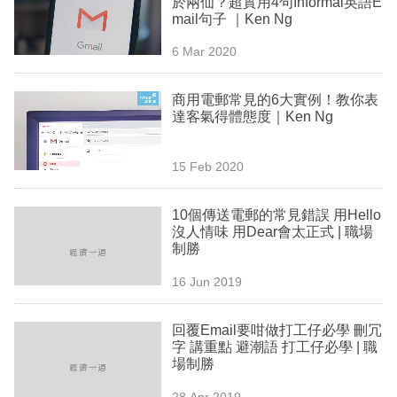
於兩仙？超實用4句Informal英語E
業
mail句子 ｜Ken Ng
科
6 Mar 2020
技
商用電郵常見的6大實例！教你表
職
達客氣得體態度｜Ken Ng
場
15 Feb 2020
生
活
10個傳送電郵的常見錯誤 用Hello
沒人情味 用Dear會太正式 | 職場
時
制勝
事
16 Jun 2019
專
欄
回覆Email要咁做打工仔必學 刪冗
字 講重點 避潮語 打工仔必學 | 職
訂
場制勝
閱
28 Apr 2019