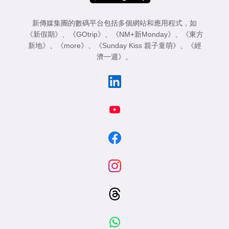
新傳媒集團的數碼平台包括多個網站和應用程式，如
《新假期》
、
《GOtrip》
、
《NM+新Monday》
、
《東方
新地》
、
《more》
、
《Sunday Kiss 親子童萌》
、
《經
濟一週》
。