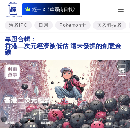
即
經一 x《華爾街日報》
時
財
港股IPO
日圓
Pokemon卡
美股科技股
經
專題合輯：
香港二次元經濟被低估 還未發掘的創意金
專
礦
題
投
資
樓
市
理
財
商