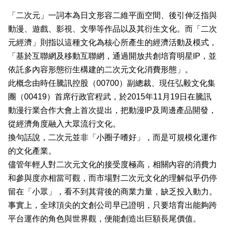
業
「二次元」一詞本為日文形容二維平面空間、後引伸泛指與
科
動漫、遊戲、影視、文學等作品以及其衍生文化。而「二次
元經濟」則指以這種文化為核心所產生的經濟活動及模式，
技
「基於互聯網及移動互聯網，通過開放共創培育明星IP，並
職
依託多內容形態衍生構建的二次元文化消費形態」。
場
此概念由時任騰訊控股（00700）副總裁、現任弘毅文化集
團（00419）首席行政官程武，於2015年11月19日在騰訊
生
動漫行業合作大會上首次提出，把動漫IP及周邊產品開發，
活
從經濟角度融入大眾流行文化。
時
換句話說，二次元並非「小圈子嗜好」，而是可規模化運作
事
的文化產業。
儘管年輕人對二次元文化的接受度極高，相關內容的消費力
專
和參與度亦相當可觀，而市場對二次元文化的理解似乎仍停
欄
留在「小眾」，看不到其背後的商業力量，缺乏投入動力。
訂
事實上，全球頂尖的文創公司早已證明，只要培育出能夠跨
閱
平台運作的角色與世界觀，便能創造出巨額長尾價值。