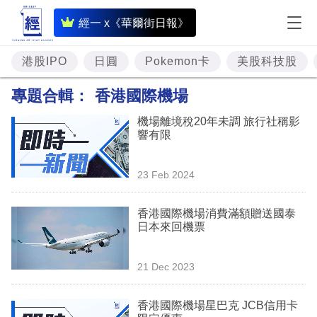
即
經一 x《華爾街日報》
時
財
港股IPO
日圓
Pokemon卡
美股科技股
經
專題合輯：
香港國際機場
專
機場離境稅20年未調 旅行社稱影
題
響有限
投
23 Feb 2024
資
樓
香港國際機場消費滿額贈送國泰
日本來回機票
市
理
21 Dec 2023
財
香港國際機場星巴克 JCB信用卡
商