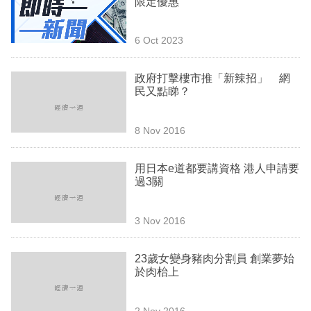
限定優惠
業
科
6 Oct 2023
技
政府打擊樓市推「新辣招」 網
職
民又點睇？
場
8 Nov 2016
生
活
用日本e道都要講資格 港人申請要
過3關
時
事
3 Nov 2016
專
欄
23歲女變身豬肉分割員 創業夢始
於肉枱上
訂
閱
2 Nov 2016