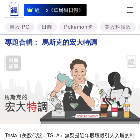
即
經一 x《華爾街日報》
時
財
港股IPO
日圓
Pokemon卡
美股科技股
經
專題合輯：
馬斯克的宏大特調
專
題
投
資
樓
市
理
財
Tesla（美股代號：TSLA）無疑是近年股壇最引人入勝的神
商