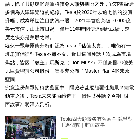
話，除了其顛覆的創新科技令人熱切期盼之外，它亦曾締造
業
多個為人津津樂道的紀錄。Tesla於2020年以逾七倍的股價
科
升幅，成為舉世注目的汽車股。2021年首度突破10,000億
技
美元市值，由上市日起，僅用11年時間便達到此成績，速
度之快亦是美股之最。
職
縱然一眾華爾街分析師認為Tesla「估值太貴」，唯仍有一
場
班忠實信徒對Tesla不離不棄。近日這個神話再次成為市場
生
焦點，皆因「教主」馬斯克（Elon Musk）不僅豪擲10億美
活
元巨資增持公司股份，集團亦公布了Master Plan 4的未來
藍圖。
時
究竟這份萬眾期待的藍圖中，隱藏著甚麼顛覆性願景？繼電
事
動車之後，Tesla未來能否締造下一個科技神話？今期《封
專
面故事》將深入剖析。
欄
Tesla四大願景各有領頭羊 競爭對
手逐個數｜封面故事
訂
閱