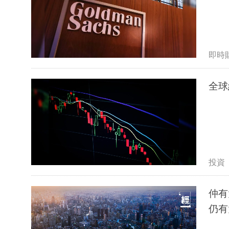
即時
全球
投資
仲有
仍有