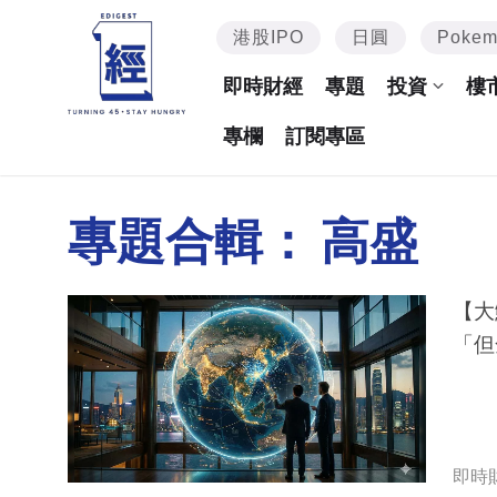
港股IPO
日圓
Poke
即時財經
專題
投資
樓
專欄
訂閱專區
專題合輯：
高盛
【大
「但
即時