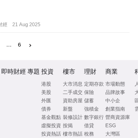
財經
21 Aug 2025
3
…
6
即時財經
專題
投資
樓市
理財
商業
港股
大市消息
定期存款
市場動態
美股
二手成交
保險
品牌故事
外匯
資助房屋
儲蓄
中小企
債券
新盤
強積金
創業指南
基金觀點
裝修設計
數字銀行
營商資源庫
虛擬投資
按揭
借貸
ESG
投資熱話
樓市熱話
稅務
大灣區