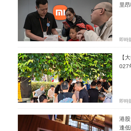
里昂
即時
【大
02
即時
港股
逢低