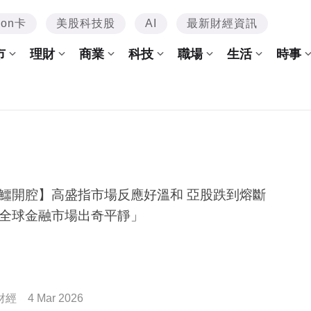
mon卡
美股科技股
AI
最新財經資訊
市
理財
商業
科技
職場
生活
時事
鱷開腔】高盛指市場反應好溫和 亞股跌到熔斷
全球金融市場出奇平靜」
財經
4 Mar 2026