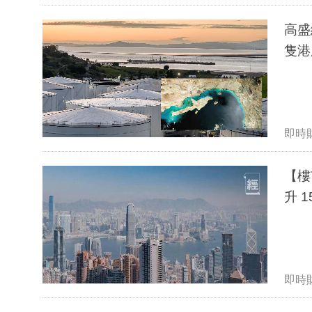
高盛
隻港
即時
【樓
升 
即時