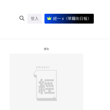
登入
經一 x《華爾街日報》
廣告