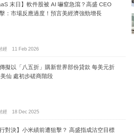
aaS 末日】軟件股被 AI 嚇窒急瀉？高盛 CEO
擊：市場反應過度！預言美經濟強勁增長
財經
11 Feb 2026
傳擬以「八五折」購新世界部份貸款 每美元折
5美仙 處初步磋商階段
財經
18 Dec 2025
行對決】小米績前遭狙擊？ 高盛指成沽空目標