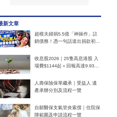
最新文章
超模夫婦捐5.5億「神操作」註
銷債務！憑一句話道出捐款初
衷：加州26萬人接獲免債通知、
一度被誤當詐騙手段
收息股2026｜25隻高息港股 入
場費$1144起＋回報高達9.93
厘！持續更新
人壽保險保單繼承｜受益人 遺
產承辦分別及流程一覽
自願醫保支氣管炎索償｜住院保
障範圍及申請流程一覽