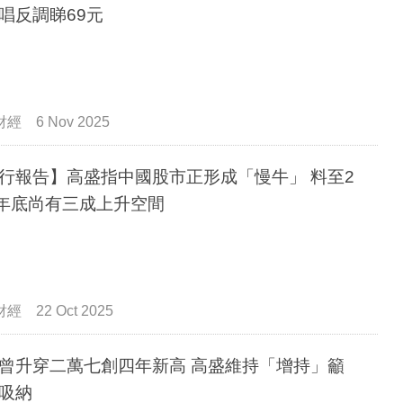
唱反調睇69元
財經
6 Nov 2025
行報告】高盛指中國股市正形成「慢牛」 料至2
7年底尚有三成上升空間
財經
22 Oct 2025
曾升穿二萬七創四年新高 高盛維持「增持」籲
吸納