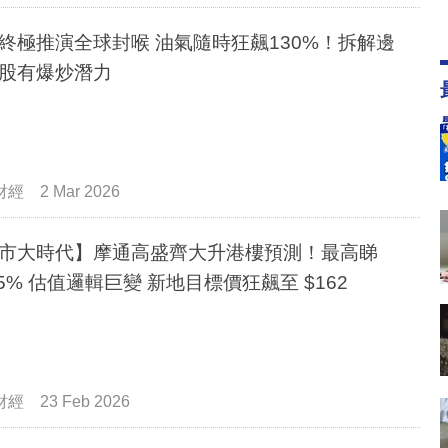
終極推演全球封喉 油氣隨時狂飆130%！拆解邊
股有爆炒潛力
財經
2 Mar 2026
市大時代】摩通高盛齊大升港樓預測！最高睇
15% 估值邏輯巨變 新地目標價狂飆至 $162
財經
23 Feb 2026