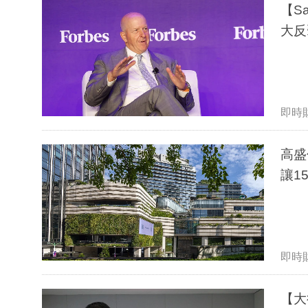
【S
大反
即時
高盛
讓1
即時
【大