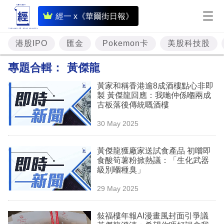
即
經一 x《華爾街日報》
時
財
港股IPO
匯金
Pokemon卡
美股科技股
經
專題合輯：
黃傑龍
專
黃家和稱香港逾8成酒樓點心非即
題
製 黃傑龍回應：我哋仲係嗰兩成
古板落後傳統嘅酒樓
投
30 May 2025
資
樓
黃傑龍獲廠家送試食產品 初嚐即
食酸筍薯粉掀熱議：「生化武器
市
級別嗰種臭」
理
29 May 2025
財
敍福樓年報AI漫畫風封面引爭議
商