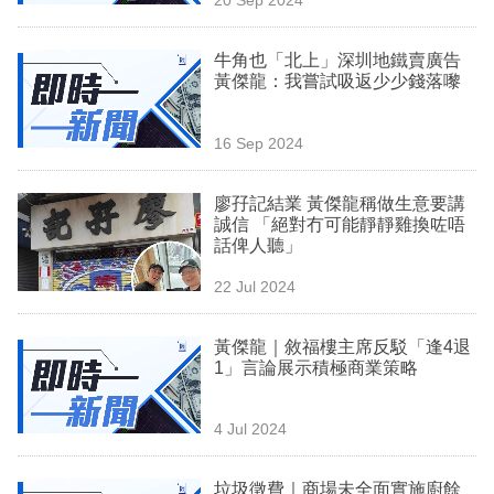
專
區
牛角也「北上」深圳地鐵賣廣告
黃傑龍：我嘗試吸返少少錢落嚟
16 Sep 2024
廖孖記結業 黃傑龍稱做生意要講
誠信 「絕對冇可能靜靜雞換咗唔
話俾人聽」
22 Jul 2024
黃傑龍｜敘福樓主席反駁「逢4退
1」言論展示積極商業策略
4 Jul 2024
垃圾徵費｜商場未全面實施廚餘