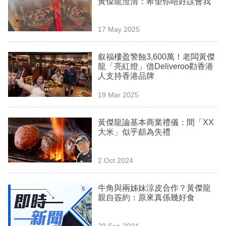
黃傑龍澄清：希望你唔好誤會我
業
科
17 May 2025
技
叙福樓盈警蝕3,600萬！老闆黃傑
職
龍「亮紅燈」借Deliveroo勸香港
人支持香港品牌
場
19 Mar 2025
生
活
黃傑龍論基本商業禮儀：間「XX
大米」似乎頗為失禮
時
事
2 Oct 2024
專
欄
牛角與兩姊妹涼皮合作？黃傑龍
親自簽約：原來真係幾好食
訂
閱
20 Sep 2024