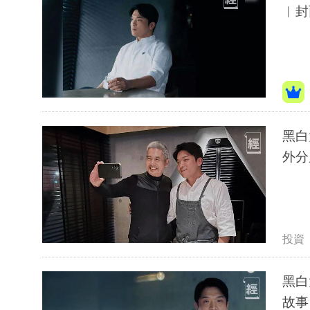
︳封
黑白
外分
投資
黑白
故事