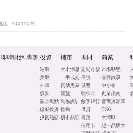
熱話
4 Oct 2024
即時財經
專題
投資
樓市
理財
商業
港股
大市消息
定期存款
市場動態
美股
二手成交
保險
品牌故事
外匯
資助房屋
儲蓄
中小企
債券
新盤
強積金
創業指南
基金觀點
裝修設計
數字銀行
營商資源庫
虛擬投資
按揭
借貸
ESG
投資熱話
樓市熱話
稅務
大灣區
信用卡
經一品牌大