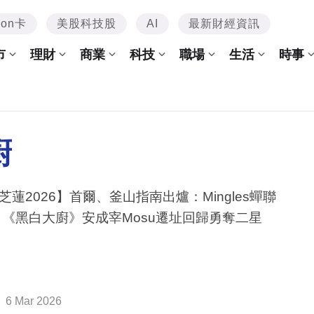
mon卡
美股科技股
AI
最新財經資訊
市
理財
商業
科技
職場
生活
時事
廚
芝蓮2026】首爾、釜山指南出爐：Mingles蟬聯
 《黑白大廚》安成宰Mosu遷址回歸勇奪二星
6 Mar 2026