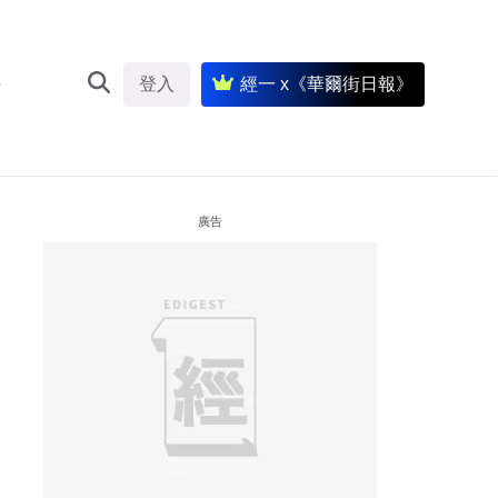
登入
經一 x《華爾街日報》
廣告