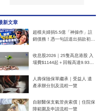
最新文章
超模夫婦捐5.5億「神操作」註
銷債務！憑一句話道出捐款初
衷：加州26萬人接獲免債通知、
一度被誤當詐騙手段
收息股2026｜25隻高息港股 入
場費$1144起＋回報高達9.93
厘！持續更新
人壽保險保單繼承｜受益人 遺
產承辦分別及流程一覽
自願醫保支氣管炎索償｜住院保
障範圍及申請流程一覽