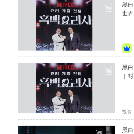
黑白
世界
黑白
︳封
投資
黑白