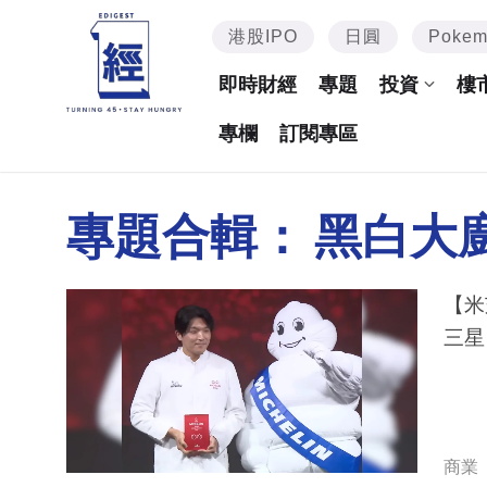
港股IPO
日圓
Poke
即時財經
專題
投資
樓
專欄
訂閱專區
專題合輯：
黑白大
【米
三星
商業