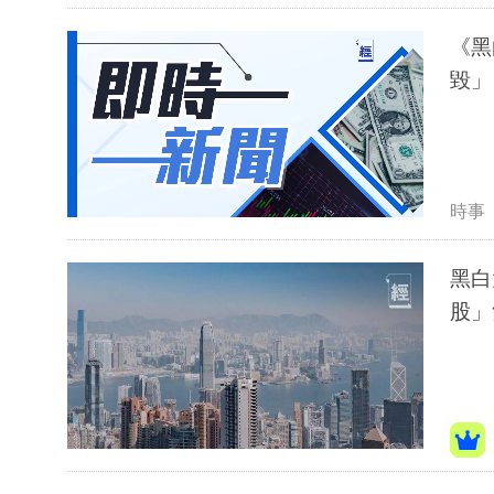
《黑
毀」
時事
黑白
股」