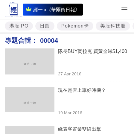
即
經一 x《華爾街日報》
時
財
港股IPO
日圓
Pokemon卡
美股科技股
經
專題合輯：
00004
專
隊長BUY岡拉克 買黃金睇$1,400
題
投
27 Apr 2016
資
樓
現在是否上車好時機？
市
理
19 Mar 2016
財
綠表客置業雙線出擊
商