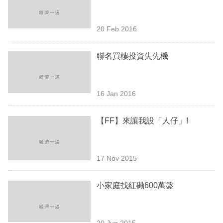
業
科
20 Feb 2016
技
聯名買樓投資失先機
職
場
16 Jan 2016
生
活
【FF】來讓我設「人仔」!
時
事
17 Nov 2015
專
欄
小家庭找紅磡600萬盤
訂
閱
20 Jun 2015