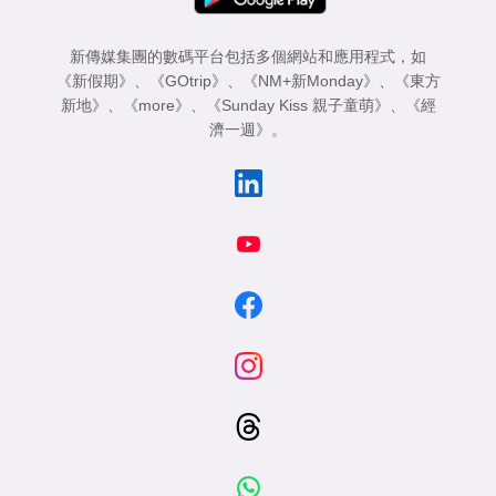
新傳媒集團的數碼平台包括多個網站和應用程式，如
《新假期》
、
《GOtrip》
、
《NM+新Monday》
、
《東方
新地》
、
《more》
、
《Sunday Kiss 親子童萌》
、
《經
濟一週》
。