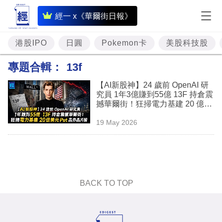
即
經一 x《華爾街日報》
時
財
港股IPO
日圓
Pokemon卡
美股科技股
經
專題合輯：
13f
專
【AI新股神】24 歲前 OpenAI 研
題
究員 1年3億賺到55億 13F 持倉震
撼華爾街！狂掃電力基建 20 億美
投
元 Put 轟炸晶片股
19 May 2026
資
樓
市
理
BACK TO TOP
財
商