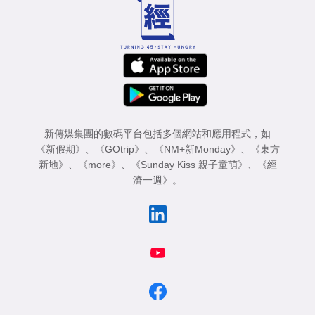
業
科
技
職
場
新傳媒集團的數碼平台包括多個網站和應用程式，如
生
《新假期》
、
《GOtrip》
、
《NM+新Monday》
、
《東方
活
新地》
、
《more》
、
《Sunday Kiss 親子童萌》
、
《經
濟一週》
。
時
事
專
欄
訂
閱