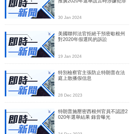
推廣2020年選舉謊言時涉嫌犯罪
業
科
30 Jan 2024
技
美國聯邦法官拒絕干預密歇根州
職
對2020年假選民的訴訟
場
19 Jan 2024
生
活
特別檢察官主張防止特朗普在法
庭上散播假信息
時
事
28 Dec 2023
專
欄
特朗普施壓密西根州官員不認證2
020年選舉結果 錄音曝光
訂
閱
24 Dec 2023