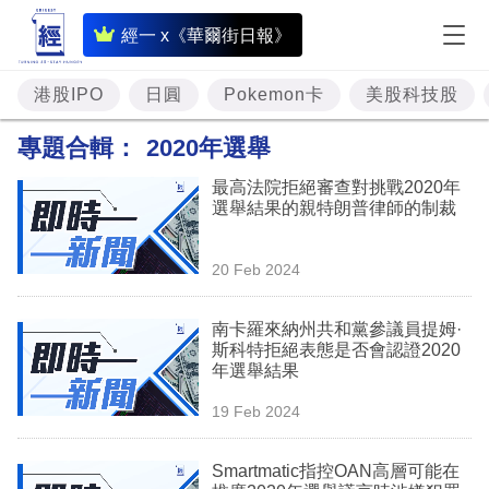
即
經一 x《華爾街日報》
時
財
港股IPO
日圓
Pokemon卡
美股科技股
經
專題合輯：
2020年選舉
專
最高法院拒絕審查對挑戰2020年
題
選舉結果的親特朗普律師的制裁
投
20 Feb 2024
資
樓
南卡羅來納州共和黨參議員提姆·
斯科特拒絕表態是否會認證2020
市
年選舉結果
理
19 Feb 2024
財
Smartmatic指控OAN高層可能在
商