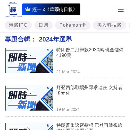
即
經一 x《華爾街日報》
時
財
港股IPO
日圓
Pokemon卡
美股科技股
經
專題合輯：
2024年選舉
專
特朗普二月籌款2030萬 現金儲備
題
4190萬
投
21 Mar 2024
資
樓
拜登西部戰場州尋求連任 支持者
多元化
市
理
19 Mar 2024
財
特朗普重返密歇根 巴登再戰視線
商