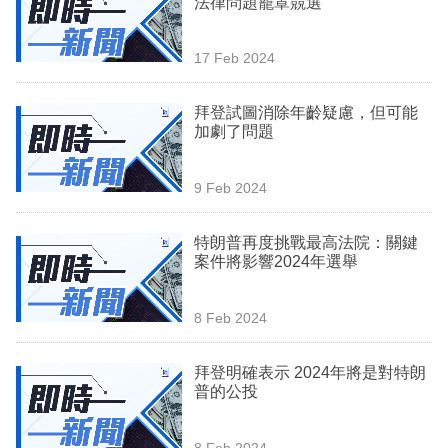
法律問題籠罩競選
業
科
17 Feb 2024
技
拜登試圖消除年齡疑慮，但可能
職
加劇了問題
場
9 Feb 2024
生
活
特朗普再度挑戰最高法院：關鍵
案件將影響2024年選舉
時
事
8 Feb 2024
專
欄
拜登明確表示 2024年將是對特朗
普的公投
訂
閱
8 Feb 2024