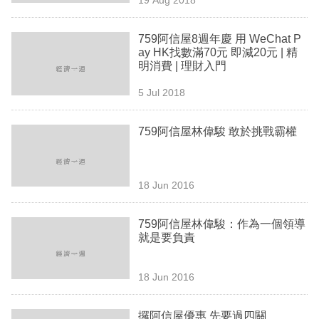
專
區
759阿信屋8週年慶 用 WeChat P
ay HK找數滿70元 即減20元 | 精
明消費 | 理財入門
5 Jul 2018
759阿信屋林偉駿 敢於挑戰霸權
18 Jun 2016
759阿信屋林偉駿：作為一個領導
就是要負責
18 Jun 2016
攞阿信屋優惠 先要過四關