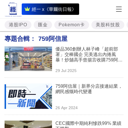
即
經一 x《華爾街日報》
時
財
港股IPO
匯金
Pokemon卡
美股科技股
經
專題合輯：
759阿信屋
專
優品360創辦人林子峰「超前部
題
署」交棒國企 完美逃出內捲風
暴！炒舖高手曾揚言收購759阿信
投
屋見證「零食戰國時代」
29 Jul 2025
資
樓
759阿信屋｜新界分店接連結業，
網民感慨時代變遷
市
理
26 Apr 2024
財
CEC國際中期純利慘跌99% 業績
商