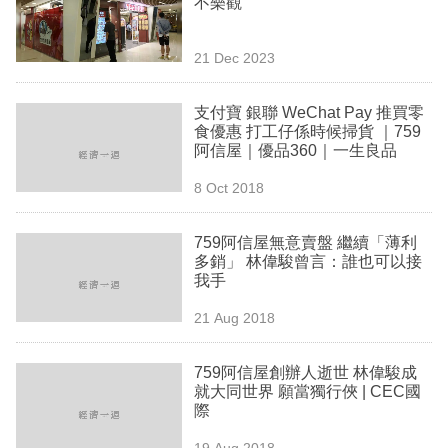
不樂觀
業
科
21 Dec 2023
技
支付寶 銀聯 WeChat Pay 推買零
職
食優惠 打工仔係時候掃貨 ｜759
阿信屋｜優品360｜一生良品
場
8 Oct 2018
生
活
759阿信屋無意賣盤 繼續「薄利
多銷」 林偉駿曾言：誰也可以接
時
我手
事
21 Aug 2018
專
欄
759阿信屋創辦人逝世 林偉駿成
就大同世界 願當獨行俠 | CEC國
訂
際
閱
19 Aug 2018