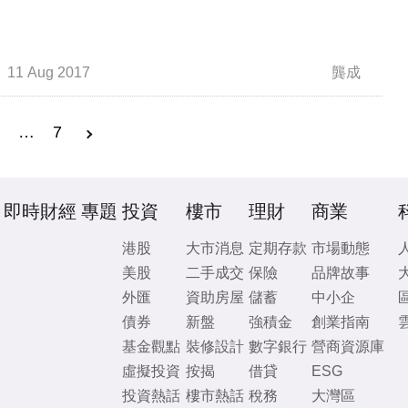
11 Aug 2017
龔成
3
…
7
即時財經
專題
投資
樓市
理財
商業
港股
大市消息
定期存款
市場動態
美股
二手成交
保險
品牌故事
外匯
資助房屋
儲蓄
中小企
債券
新盤
強積金
創業指南
基金觀點
裝修設計
數字銀行
營商資源庫
虛擬投資
按揭
借貸
ESG
投資熱話
樓市熱話
稅務
大灣區