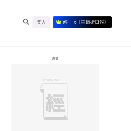
登入
經一 x《華爾街日報》
廣告