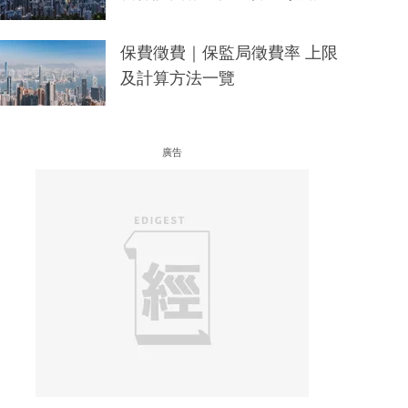
保費徵費｜保監局徵費率 上限
及計算方法一覽
廣告