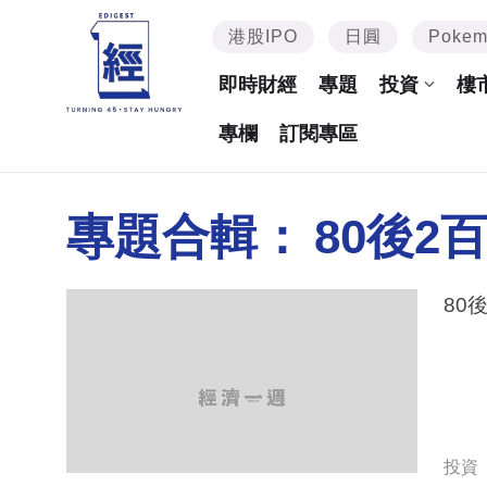
港股IPO
日圓
Poke
即時財經
專題
投資
樓
專欄
訂閱專區
專題合輯：
80後2
80
投資