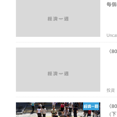
每個
Uncat
《8
投資
《8
（下