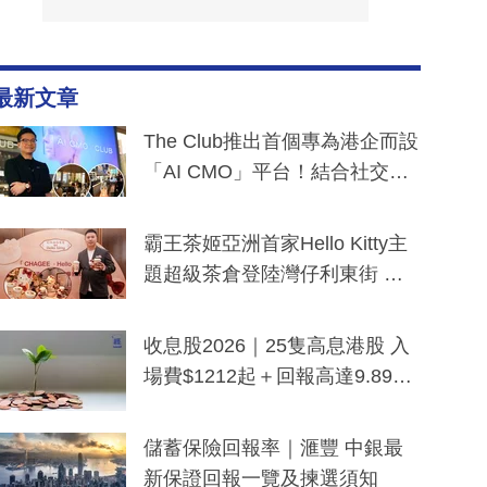
最新文章
The Club推出首個專為港企而設
「AI CMO」平台！結合社交聆
聽與廣東話大模型 助中小企數
分鐘生成「貼地」宣傳短片
霸王茶姬亞洲首家Hello Kitty主
題超級茶倉登陸灣仔利東街 推
出首創「伯爵紅茶色」Hello Kitt
y及香港限定特調系列
收息股2026｜25隻高息港股 入
場費$1212起＋回報高達9.89
厘！持續更新
儲蓄保險回報率｜滙豐 中銀最
新保證回報一覽及揀選須知