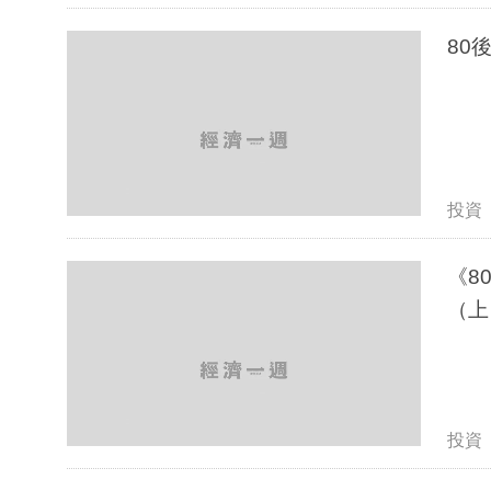
投資
《8
（上
投資