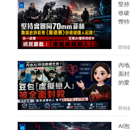
堅持
收破個
慳特
即時
內地
面封
的愛
即時
AI