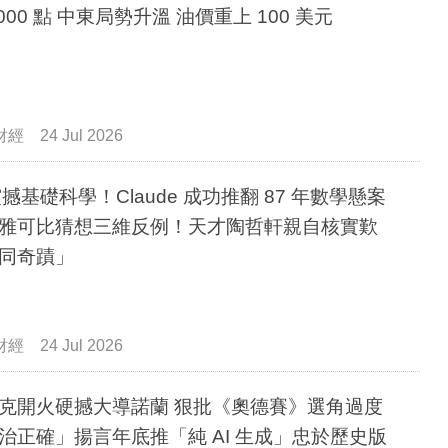
2000 點 中東局勢升溫 油價重上 100 美元
財經
24 Jul 2026
 震撼基礎科學！Claude 成功推翻 87 年數學懸案
雅可比猜想三維反例！天才陶哲軒親自核實歎
同奇蹟」
財經
24 Jul 2026
克開火硬撼大導諾蘭 狠批《奧德賽》選角過度
治正確」揚言年底推「純 AI 生成」忠於歷史版