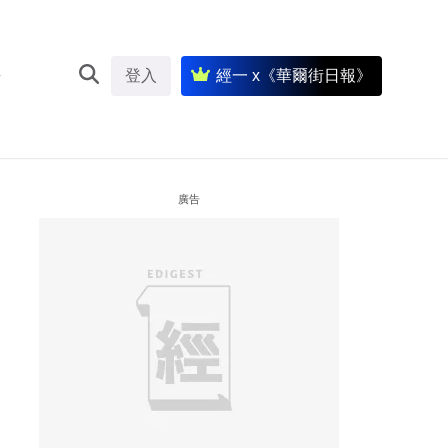
登入
經一 x《華爾街日報》
廣告