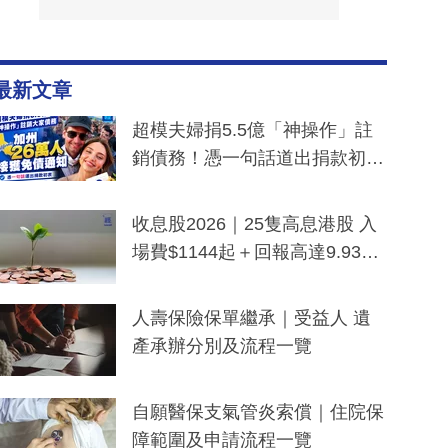
最新文章
超模夫婦捐5.5億「神操作」註
銷債務！憑一句話道出捐款初
衷：加州26萬人接獲免債通知、
一度被誤當詐騙手段
收息股2026｜25隻高息港股 入
場費$1144起＋回報高達9.93
厘！持續更新
人壽保險保單繼承｜受益人 遺
產承辦分別及流程一覽
自願醫保支氣管炎索償｜住院保
障範圍及申請流程一覽