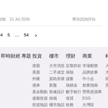
智能
21 Jul 2026
華坊諮詢評估
4
5
…
54
即時財經
專題
投資
樓市
理財
商業
港股
大市消息
定期存款
市場動態
美股
二手成交
保險
品牌故事
外匯
資助房屋
儲蓄
中小企
債券
新盤
強積金
創業指南
基金觀點
裝修設計
數字銀行
營商資源庫
虛擬投資
按揭
借貸
ESG
投資熱話
樓市熱話
稅務
大灣區