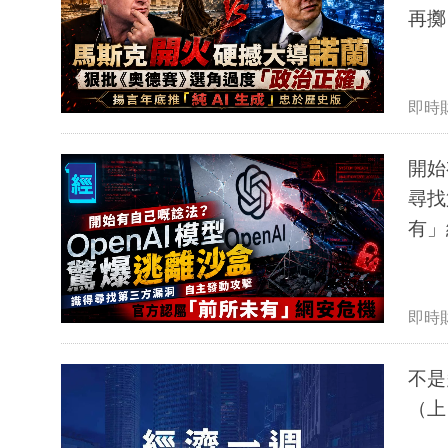
再擲
即時
開始
尋找
有」
即時
不是
（上