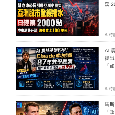
瀉 
即時
AI
搵出
「如
即時
馬斯
「政