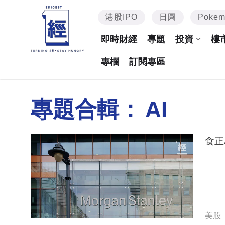
港股IPO
日圓
Poke
即時財經
專題
投資
樓
專欄
訂閱專區
專題合輯：
AI
食正
美股