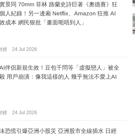
實景同 70mm 菲林 路蘭史詩巨著《奧德賽》狂
人紀錄！另一邊廂 Netflix、Amazon 狂推 AI
效成本 網民狠批「畫面呃唔到人」
財經
24 Jul 2026
AI伴侶新規生效！豆包千問等「虛擬戀人」被全
殺 用戶崩潰：像我這樣的人 幾乎無法不愛上AI
財經
24 Jul 2026
泡沫恐慌引爆亞洲小股災 亞洲股市全線插水 日經